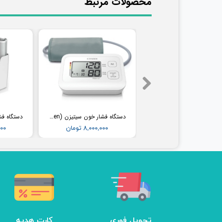
​محصولات مرتبط
فشارسنج بیمارستانی طرح جیوه ای ای اند دی (AND) مدل UM-102B (همراه پایه)
دستگاه فشار خون سیتیزن (Citizen) مدل CH304
۳۶,۵۰۰,۰۰۰ تومان
۸,۰۰۰,۰۰۰ تومان
,۰۰۰
تحویل فوری
کارت هدیه