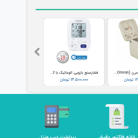
فشارسنج مچی امرن (Omron) مدل RS2
فشارسنج بازویی اتوماتیک با کاف پهن امرن (OMRON) مدل M3
مان
۱۳,۵۰۰,۰۰۰ تومان
ارائه فاکتور دقیق
پرداخت درب منزل