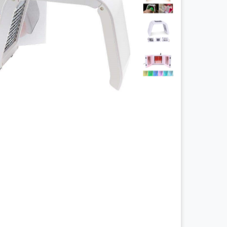
چراغ پیشانی
چراغ معاینه
سالپنژوگراف
فتال مانیتورینگ
شریان بند
چراغ قوه پزشکی
نگاتوسکوپ
جنین یاب
تخت بیمارستانی
ویلچر
شیردوش برقی
دماسنج