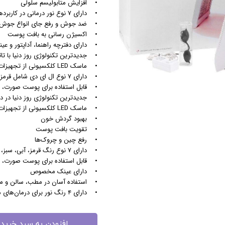
• افزایش متابولیسم سلولی
• دارای ۷ نوع نور درمانی در کاربردهای متفاوت
مزوگان
• ضد جوش و رفع جای انواع جوش
هایفو ویمکس
• اکسیژن رسانی به بافت پوست
هیدرودرم
• دارای دفترچه راهنما، آداپتور و
• جدیدترین تکنولوژی روز دنیا با تاث
هیدروفیشیال
• ماسک LED کلکسیونی از تجهیزات مورد نیاز جهت درمان انواع مشکلات پوستی
عینک ماساژور
• دارای ۷ نوع ال ای دی شامل قرمز، آبی، سبز، زرد، بنفش، آبی روشن و سفید با کارایی‌های متنوع
ماسک صورت
• قابل استفاده برای پوست صورت، 
• جدیدترین تکنولوژی روز دنیا در د
لیفت و جوانسازی صورت
• ماسک LED کلکسیونی از تجهیزات مورد نیاز جهت درمان انواع مشکلات پوستی
سوهان برقی
• بهبود گردش خون
مانیکور
• تقویت بافت پوست
• رفع چین و چروک‌ها
پدیکور
• دارای ۷ نوع رنگ قرمز، آبی، سبز، زرد، بنفش، آبی روشن و سفید
دستگاه ماسک ساز
• قابل استفاده برای پوست صورت، 
میکرودرم
• دارای عینک مخصوص
• استفاده آسان در مطب، سالن و م
ابریژن
• دارای ۴ رنگ نور برای درمان‌های مختلف پوست
افزودن به سبد خرید