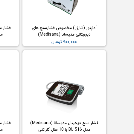
چراغ پیشانی
چراغ معاینه
سالپنژوگراف
آداپتور (شارژر) مخصوص فشارسنج های
فتال مانیتورینگ
دیجیتالی مدیسانا (Medisana)
مدل BU 514
شریان بند
۹۰۰,۰۰۰ تومان
چراغ قوه پزشکی
نگاتوسکوپ
جنین یاب
تخت بیمارستانی
ویلچر
شیردوش برقی
دماسنج
فشار سنج دیجیتال مدیسانا (Medisana)
مدل BU 516 با 10 سال گارانتی
مدل BU 510