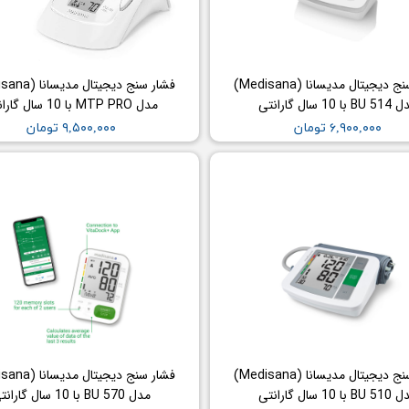
مزوگان
هایفو ویمکس
هیدرودرم
فشار سنج دیجیتال مدیسانا (Medisana)
هیدروفیشیال
 با 10 سال گارانتی
مدل MTP PRO با 10 سال گارانتی
عینک ماساژور
۶,۹۰۰,۰۰۰ تومان
۹,۵۰۰,۰۰۰ تومان
ماسک صورت
لیفت و جوانسازی صورت
سوهان برقی
مانیکور
پدیکور
دستگاه ماسک ساز
میکرودرم
ابریژن
فشار سنج دیجیتال مدیسانا (Medisana)
 با 10 سال گارانتی
مدل BU 570 با 10 سال گارانتی