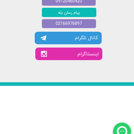
09120460420
پیام رسان بله
02166976897
کانال تلگرام
​​اینستاگرام