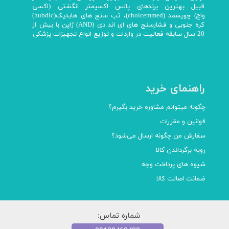
قبیل بهترین برندهای پالس اکسیمتر انگشتی (اکسی
واچ) چویسمد (choicemmed)، تب سنج های هابدیک(hubdic)
کره جنوبی و فشارسنج های ای اند دی (AND) ژاپن با بیش از
20 سال سابقه فعالیت در واردات و توزیع انواع تجهیزات پزشکی
راهنمای خرید
چگونه میتوانم مشاوره خرید بگیرم؟
قوانین و مقررات
سفارش من چگونه ارسال می‌شود؟
رویه برگرداندن کالا
شیوه های پرداخت وجه
ضمانت اصالت کالا
شماره تماس: