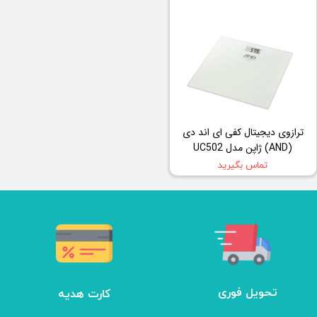
ترازوی دیجیتال کفی ای اند دی
(AND) ژاپن مدل UC502
تماس بگیرید
تحویل فوری
کارت هدیه