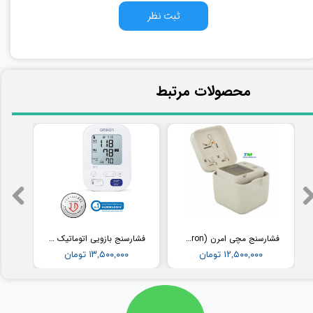
ثبت نظر
​محصولات مرتبط
فشارسنج مچی امرن (Omron) مدل RS2
فشارسنج بازویی اتوماتیک با کاف پهن امرن (OMRON) مدل M3
۱۲,۵۰۰,۰۰۰ تومان
۱۳,۵۰۰,۰۰۰ تومان