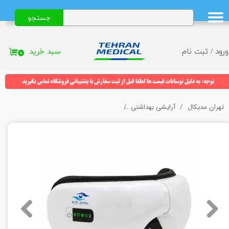
جستجو
حساب کاربری من
تغییر گذر واژه
سبد خرید
ورود
/
ثبت نام
۰
سفارشات
خروج از حساب کاربری
تهران مدیکال
آرایشی بهداشتی
ماساژور چشم بلوتوث دار آی کر (Eye Care) مدل اینتلجنت