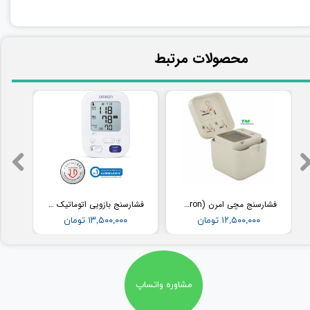
​محصولات مرتبط
فشارسنج مچی امرن (Omron) مدل RS2
فشارسنج بازویی اتوماتیک با کاف پهن امرن (OMRON) مدل M3
۱۲,۵۰۰,۰۰۰ تومان
۱۳,۵۰۰,۰۰۰ تومان
مشاوره واتساپ