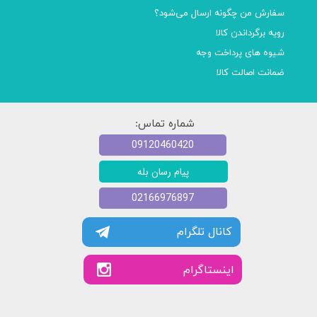
سفارش من چگونه ارسال می‌شود؟
رویه برگرداندن کالا
شیوه های پرداخت وجه
ضمانت اصالت کالا
شماره تماس:
09120460420
پیام رسان بله
02166976897
کانال تلگرام
​​اینستاگرام