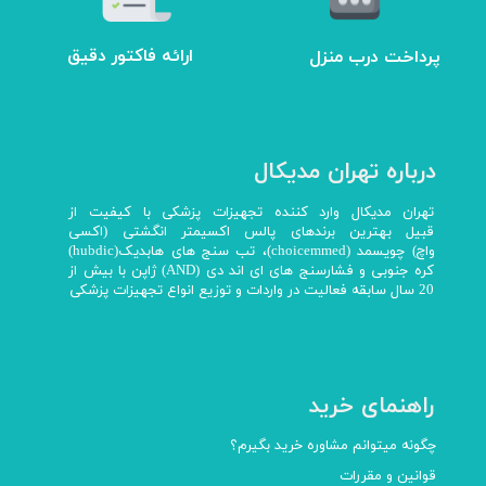
ارائه فاکتور دقیق
پرداخت درب منزل
درباره تهران مدیکال
تهران مدیکال وارد کننده تجهیزات پزشکی با کیفیت از
قبیل بهترین برندهای پالس اکسیمتر انگشتی (اکسی
واچ) چویسمد (choicemmed)، تب سنج های هابدیک(hubdic)
کره جنوبی و فشارسنج های ای اند دی (AND) ژاپن با بیش از
20 سال سابقه فعالیت در واردات و توزیع انواع تجهیزات پزشکی
راهنمای خرید
چگونه میتوانم مشاوره خرید بگیرم؟
قوانین و مقررات