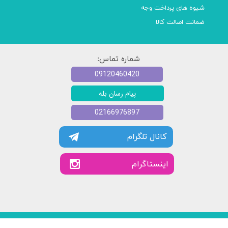
شیوه های پرداخت وجه
ضمانت اصالت کالا
شماره تماس:
09120460420
پیام رسان بله
02166976897
کانال تلگرام
​​اینستاگرام