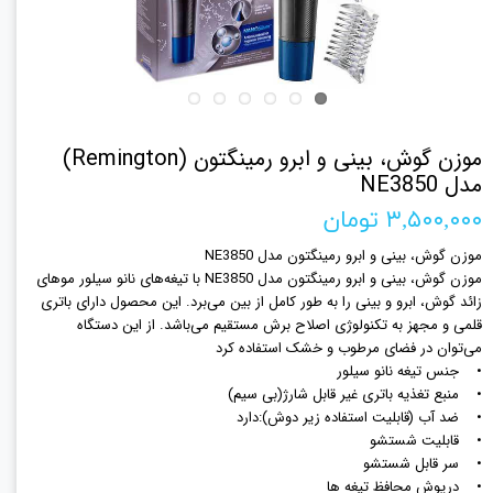
موزن گوش، بینی و ابرو رمینگتون (Remington)
مدل NE3850
۳,۵۰۰,۰۰۰ تومان
موزن گوش، بینی و ابرو رمینگتون مدل NE3850
موزن گوش، بینی و ابرو رمینگتون مدل NE3850 با تیغه‌های نانو سیلور موهای
زائد گوش، ابرو و‌ بینی را به طور کامل از بین می‌برد. این‌ محصول دارای باتری
قلمی و مجهز به تکنولوژی اصلاح برش مستقیم می‌باشد. از این دستگاه
می‌توان در فضای مرطوب و خشک‌ استفاده کرد
• جنس تیغه نانو سیلور
• منبع تغذیه باتری غیر قابل شارژ(بی سیم)
• ضد آب (قابلیت استفاده زیر دوش):دارد
• قابلیت شستشو
• سر قابل شستشو
• درپوش محافظ تیغه ها