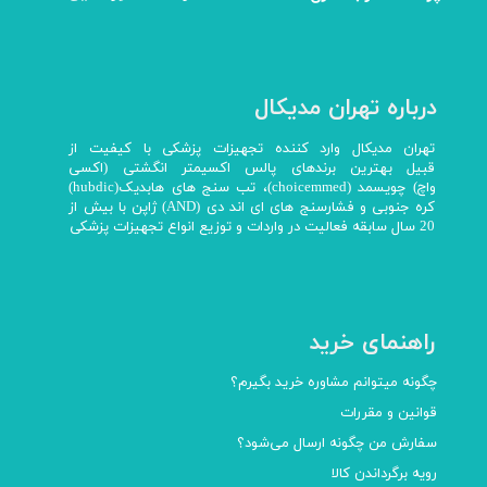
درباره تهران مدیکال
تهران مدیکال وارد کننده تجهیزات پزشکی با کیفیت از
قبیل بهترین برندهای پالس اکسیمتر انگشتی (اکسی
واچ) چویسمد (choicemmed)، تب سنج های هابدیک(hubdic)
کره جنوبی و فشارسنج های ای اند دی (AND) ژاپن با بیش از
20 سال سابقه فعالیت در واردات و توزیع انواع تجهیزات پزشکی
راهنمای خرید
چگونه میتوانم مشاوره خرید بگیرم؟
قوانین و مقررات
سفارش من چگونه ارسال می‌شود؟
رویه برگرداندن کالا