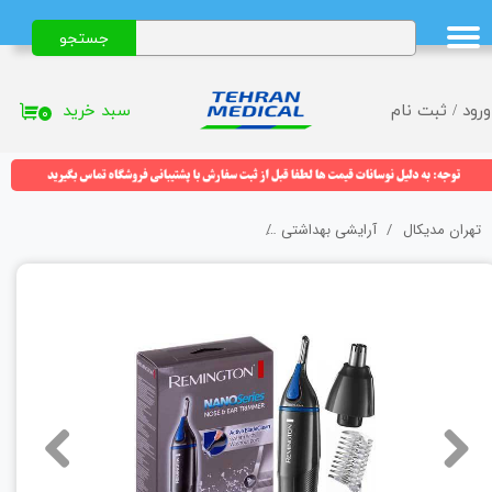
جستجو
حساب کاربری من
تغییر گذر واژه
سبد خرید
ورود
/
ثبت نام
۰
سفارشات
خروج از حساب کاربری
تهران مدیکال
آرایشی بهداشتی
موزن گوش، بینی و ابرو رمینگتون (Remington) مدل NE3850