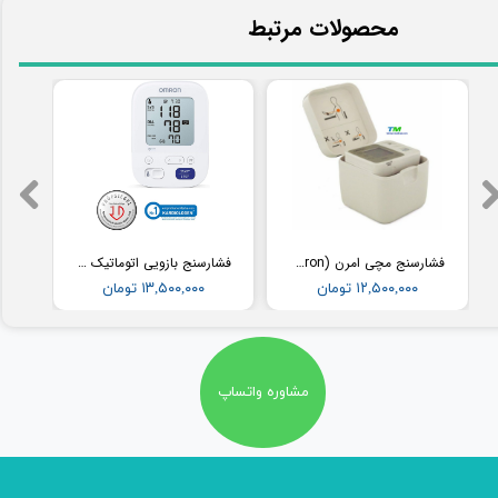
​محصولات مرتبط
فشارسنج مچی امرن (Omron) مدل RS2
فشارسنج بازویی اتوماتیک با کاف پهن امرن (OMRON) مدل M3
۱۲,۵۰۰,۰۰۰ تومان
۱۳,۵۰۰,۰۰۰ تومان
مشاوره واتساپ