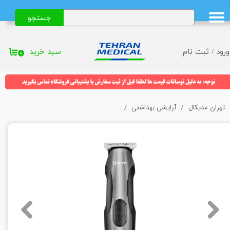
جستجو
حساب کاربری من
تغییر گذر واژه
سبد خرید
ورود
/
ثبت نام
۰
سفارشات
خروج از حساب کاربری
تهران مدیکال
آرایشی بهداشتی
ماشین اصلاح کویین (Queen) مدل HC008