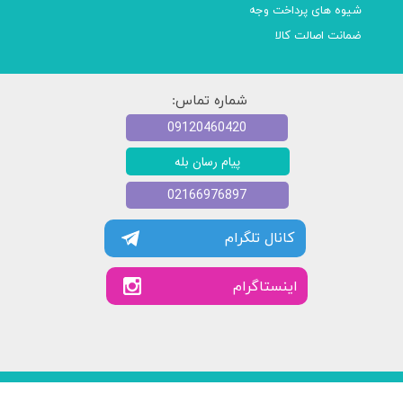
شیوه های پرداخت وجه
ضمانت اصالت کالا
شماره تماس:
09120460420
پیام رسان بله
02166976897
کانال تلگرام
​​اینستاگرام