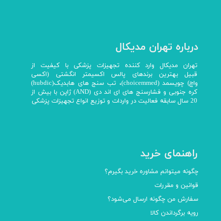
درباره تهران مدیکال
تهران مدیکال وارد کننده تجهیزات پزشکی با کیفیت از
قبیل بهترین برندهای پالس اکسیمتر انگشتی (اکسی
واچ) چویسمد (choicemmed)، تب سنج های هابدیک(hubdic)
کره جنوبی و فشارسنج های ای اند دی (AND) ژاپن با بیش از
20 سال سابقه فعالیت در واردات و توزیع انواع تجهیزات پزشکی
راهنمای خرید
چگونه میتوانم مشاوره خرید بگیرم؟
قوانین و مقررات
سفارش من چگونه ارسال می‌شود؟
رویه برگرداندن کالا