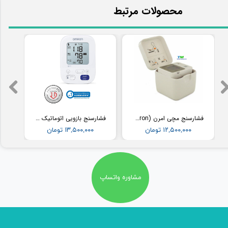
​محصولات مرتبط
فشارسنج مچی امرن (Omron) مدل RS2
فشارسنج بازویی اتوماتیک با کاف پهن امرن (OMRON) مدل M3
۱۲,۵۰۰,۰۰۰ تومان
۱۳,۵۰۰,۰۰۰ تومان
مشاوره واتساپ