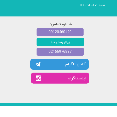
ضمانت اصالت کالا
شماره تماس:
09120460420
پیام رسان بله
02166976897
کانال تلگرام
​​اینستاگرام