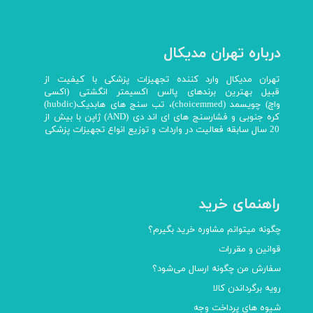
درباره تهران مدیکال
تهران مدیکال وارد کننده تجهیزات پزشکی با کیفیت از
قبیل بهترین برندهای پالس اکسیمتر انگشتی (اکسی
واچ) چویسمد (choicemmed)، تب سنج های هابدیک(hubdic)
کره جنوبی و فشارسنج های ای اند دی (AND) ژاپن با بیش از
20 سال سابقه فعالیت در واردات و توزیع انواع تجهیزات پزشکی
راهنمای خرید
چگونه میتوانم مشاوره خرید بگیرم؟
قوانین و مقررات
سفارش من چگونه ارسال می‌شود؟
رویه برگرداندن کالا
شیوه های پرداخت وجه