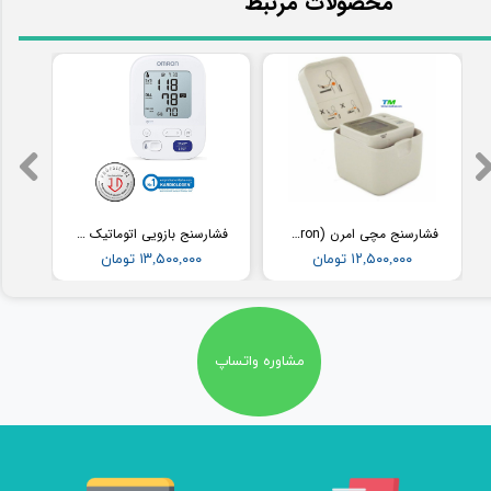
​محصولات مرتبط
فشارسنج مچی امرن (Omron) مدل RS2
فشارسنج بازویی اتوماتیک با کاف پهن امرن (OMRON) مدل M3
۱۲,۵۰۰,۰۰۰ تومان
۱۳,۵۰۰,۰۰۰ تومان
مشاوره واتساپ