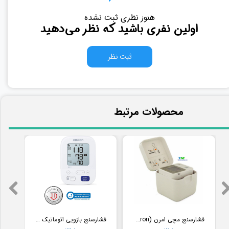
هنوز نظری ثبت نشده
اولین نفری باشید که نظر می‌دهید
ثبت نظر
​محصولات مرتبط
فشارسنج مچی امرن (Omron) مدل RS2
فشارسنج بازویی اتوماتیک با کاف پهن امرن (OMRON) مدل M3