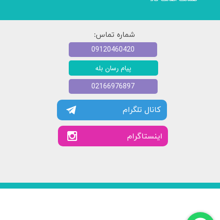
شماره تماس:
09120460420
پیام رسان بله
02166976897
کانال تلگرام
​​اینستاگرام