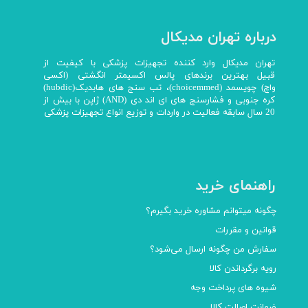
درباره تهران مدیکال
تهران مدیکال وارد کننده تجهیزات پزشکی با کیفیت از
قبیل بهترین برندهای پالس اکسیمتر انگشتی (اکسی
واچ) چویسمد (choicemmed)، تب سنج های هابدیک(hubdic)
کره جنوبی و فشارسنج های ای اند دی (AND) ژاپن با بیش از
20 سال سابقه فعالیت در واردات و توزیع انواع تجهیزات پزشکی
راهنمای خرید
چگونه میتوانم مشاوره خرید بگیرم؟
قوانین و مقررات
سفارش من چگونه ارسال می‌شود؟
رویه برگرداندن کالا
شیوه های پرداخت وجه
ضمانت اصالت کالا