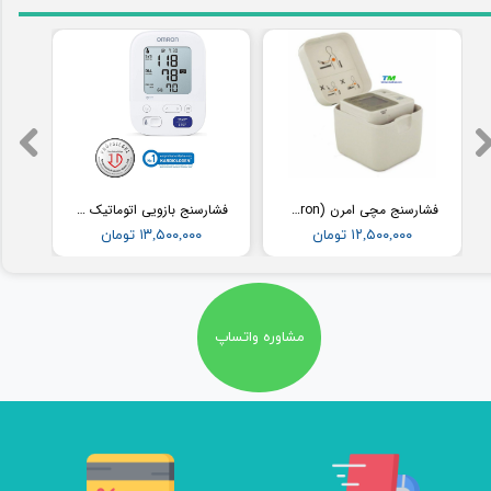
فشارسنج مچی امرن (Omron) مدل RS2
فشارسنج بازویی اتوماتیک با کاف پهن امرن (OMRON) مدل M3
۱۲,۵۰۰,۰۰۰ تومان
۱۳,۵۰۰,۰۰۰ تومان
مشاوره واتساپ