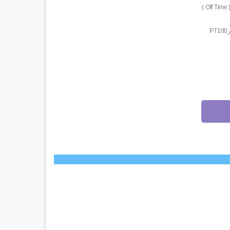
( Off Time 
PT100