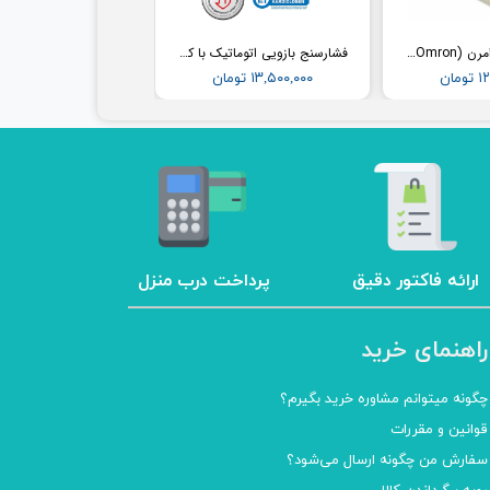
فشارسنج مچی امرن (Omron) مدل RS2
فشارسنج بازویی اتوماتیک با کاف پهن امرن (OMRON) مدل M3
مان
۱۳,۵۰۰,۰۰۰ تومان
ارائه فاکتور دقیق
پرداخت درب منزل
راهنمای خرید
چگونه میتوانم مشاوره خرید بگیرم؟
قوانین و مقررات
سفارش من چگونه ارسال می‌شود؟