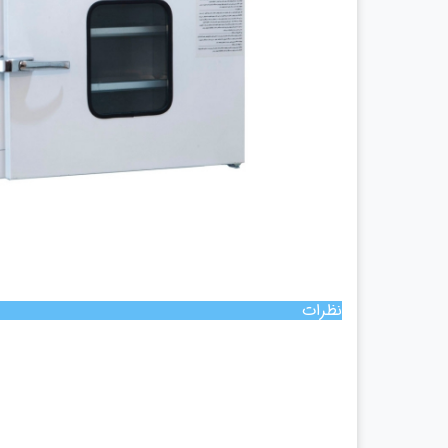
چراغ پیشانی
چراغ معاینه
سالپنژوگراف
فتال مانیتورینگ
شریان بند
چراغ قوه پزشکی
نگاتوسکوپ
جنین یاب
تخت بیمارستانی
ویلچر
شیردوش برقی
نظرات
دماسنج