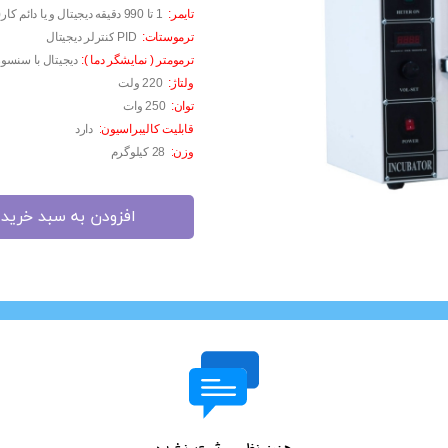
تایمر
:
1
تا 990 دقیقه دیجیتال و یا دائم کار
)
مزوگان
ترموستات
:
PID
کنترلر دیجیتال
هایفو ویمکس
ترمومتر ( نمایشگر دما )
:
دیجیتال با سنسور
هیدرودرم
ولتاژ
:
220
ولت
توان
:
250
وات
هیدروفیشیال
قابلیت کالیبراسیون
:
دارد
عینک ماساژور
وزن
:
28
کیلوگرم
ماسک صورت
لیفت و جوانسازی صورت
افزودن به سبد خرید
سوهان برقی
مانیکور
پدیکور
دستگاه ماسک ساز
میکرودرم
ابریژن