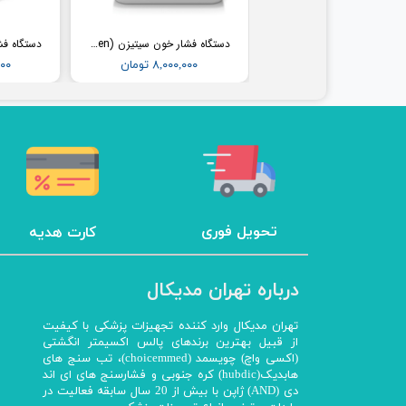
فشارسنج بیمارستانی طرح جیوه ای ای اند دی (AND) مدل UM-102B (همراه پایه)
دستگاه فشار خون سیتیزن (Citizen) مدل CH304
۳۶,۵۰۰,۰۰۰ تومان
۸,۰۰۰,۰۰۰ تومان
,۰۰۰
تحویل فوری
کارت هدیه
درباره تهران مدیکال
تهران مدیکال وارد کننده تجهیزات پزشکی با کیفیت
از قبیل بهترین برندهای پالس اکسیمتر انگشتی
(اکسی واچ) چویسمد (choicemmed)، تب سنج های
هابدیک(hubdic) کره جنوبی و فشارسنج های ای اند
دی (AND) ژاپن با بیش از 20 سال سابقه فعالیت در