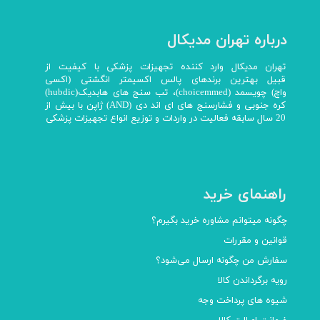
درباره تهران مدیکال
تهران مدیکال وارد کننده تجهیزات پزشکی با کیفیت از
قبیل بهترین برندهای پالس اکسیمتر انگشتی (اکسی
واچ) چویسمد (choicemmed)، تب سنج های هابدیک(hubdic)
کره جنوبی و فشارسنج های ای اند دی (AND) ژاپن با بیش از
20 سال سابقه فعالیت در واردات و توزیع انواع تجهیزات پزشکی
راهنمای خرید
چگونه میتوانم مشاوره خرید بگیرم؟
قوانین و مقررات
سفارش من چگونه ارسال می‌شود؟
رویه برگرداندن کالا
شیوه های پرداخت وجه