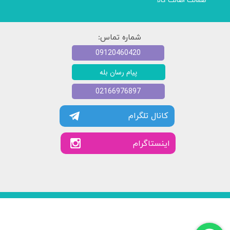
ضمانت اصالت کالا
شماره تماس:
09120460420
پیام رسان بله
02166976897
کانال تلگرام
​​اینستاگرام