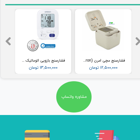
فشارسنج مچی امرن (Omron) مدل RS2
فشارسنج بازویی اتوماتیک با کاف پهن امرن (OMRON) مدل M3
۱۲,۵۰۰,۰۰۰ تومان
۱۳,۵۰۰,۰۰۰ تومان
مشاوره واتساپ