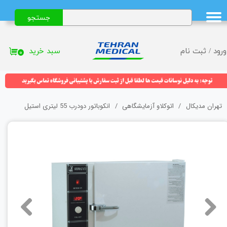
جستجو
حساب کاربری من
تغییر گذر واژه
سبد خرید
ورود
/
ثبت نام
۰
سفارشات
خروج از حساب کاربری
تهران مدیکال
اتوکلاو آزمایشگاهی
انکوباتور دودرب 55 لیتری استیل