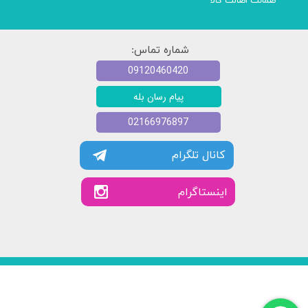
ضمانت اصالت کالا
شماره تماس:
09120460420
پیام رسان بله
02166976897
کانال تلگرام
​​اینستاگرام