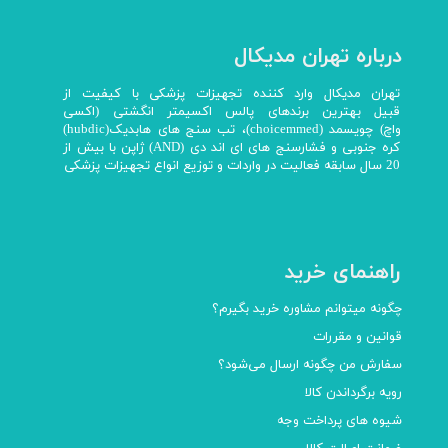
درباره تهران مدیکال
تهران مدیکال وارد کننده تجهیزات پزشکی با کیفیت از
قبیل بهترین برندهای پالس اکسیمتر انگشتی (اکسی
واچ) چویسمد (choicemmed)، تب سنج های هابدیک(hubdic)
کره جنوبی و فشارسنج های ای اند دی (AND) ژاپن با بیش از
20 سال سابقه فعالیت در واردات و توزیع انواع تجهیزات پزشکی
راهنمای خرید
چگونه میتوانم مشاوره خرید بگیرم؟
قوانین و مقررات
سفارش من چگونه ارسال می‌شود؟
رویه برگرداندن کالا
شیوه های پرداخت وجه