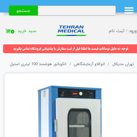
جستجو
حساب کاربری من
تغییر گذر واژه
سبد خرید
ورود
/
ثبت نام
۰
سفارشات
خروج از حساب کاربری
تهران مدیکال
اتوکلاو آزمایشگاهی
انکوباتور هوشمند 100 لیتری استیل