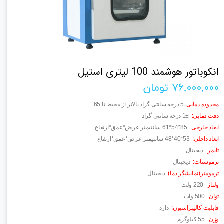
انکوباتور هوشمند 100 لیتری استیل
۷۶,۰۰۰,۰۰۰ تومان
محدوده دمایی
:
5
درجه سانتی گراد بالاتر از محیط تا 65
دقت دمایی
:
1±
درجه سانتی گراد
ابعاد خارجی
:
61*54*85
سانتیمتر عرض*عمق*ارتفاع
ابعاد داخلی
:
48*40*53
سانتیمتر عرض*عمق*ارتفاع
تایمر
:
دیجیتال
ترموستات
:
دیجیتال
ترمومتر(نمایشگر دما)
:
دیجیتال
ولتاژ
:
220
ولت
توان
:
500
وات
قابلیت کالیبراسیون
:
دارد
وزن
:
55
کیلوگرم