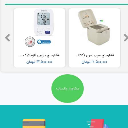
فشارسنج مچی امرن (Omron) مدل RS2
فشارسنج بازویی اتوماتیک با کاف پهن امرن (OMRON) مدل M3
۱۲,۵۰۰,۰۰۰ تومان
۱۳,۵۰۰,۰۰۰ تومان
مشاوره واتساپ