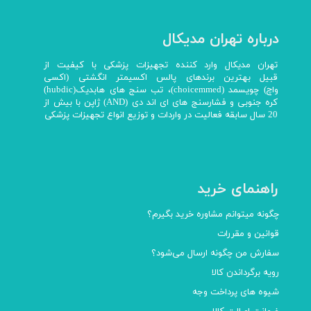
درباره تهران مدیکال
تهران مدیکال وارد کننده تجهیزات پزشکی با کیفیت از
قبیل بهترین برندهای پالس اکسیمتر انگشتی (اکسی
واچ) چویسمد (choicemmed)، تب سنج های هابدیک(hubdic)
کره جنوبی و فشارسنج های ای اند دی (AND) ژاپن با بیش از
20 سال سابقه فعالیت در واردات و توزیع انواع تجهیزات پزشکی
راهنمای خرید
چگونه میتوانم مشاوره خرید بگیرم؟
قوانین و مقررات
سفارش من چگونه ارسال می‌شود؟
رویه برگرداندن کالا
شیوه های پرداخت وجه