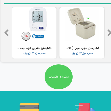
فشارسنج مچی امرن (Omron) مدل RS2
فشارسنج بازویی اتوماتیک با کاف پهن امرن (OMRON) مدل M3
۱۲,۵۰۰,۰۰۰ تومان
۱۳,۵۰۰,۰۰۰ تومان
مشاوره واتساپ