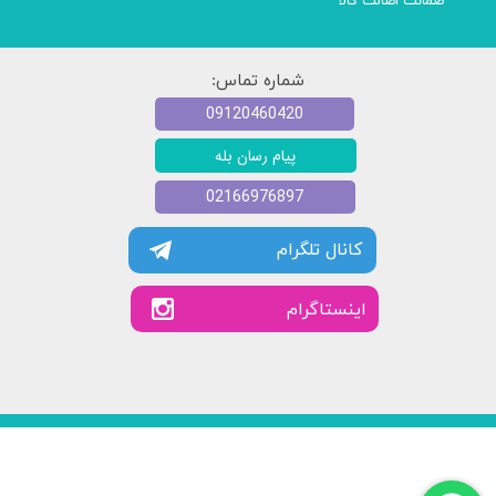
ضمانت اصالت کالا
شماره تماس:
09120460420
پیام رسان بله
02166976897
کانال تلگرام
​​اینستاگرام