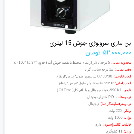
بن ماری سرولوژی جوش 15 لیتری
۵۲,۰۰۰,۰۰۰ تومان
محدوده دمایی
:
5
درجه بالاتر از دمای محیط تا نقطه جوش آب
(
حدودا °37
c
تا °100
c )
دقت دمایی
:
1±
درجه سانتی گراد
ابعاد خارجی
:
66*33*30
سانتیمتر طول*عرض*ارتفاع
ابعاد داخلی
:
42*23*16
سانتیمتر طول*عرض*ارتفاع
تایمر
:
1
تا 990 دقیقه دیجیتال و یا دائم کار
( Off Time )
ترموستات
:
PID
کنترلر دیجیتال
ترمومتر(نمایشگر دما)
:
دیجیتال
ولتاژ
:
220
ولت
توان
:
1000
وات
قابلیت کالیبراسیون
:
دارد
وزن
:
11
کیلوگرم