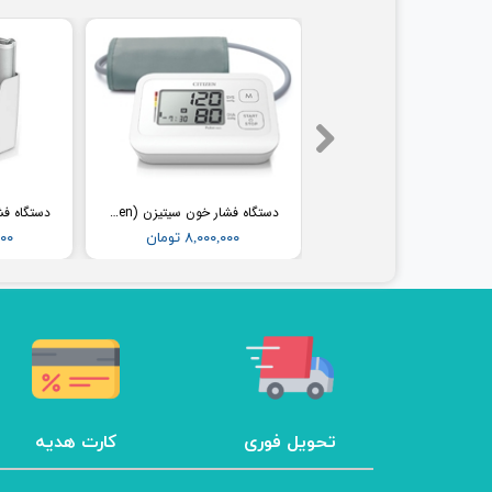
فشارسنج بیمارستانی طرح جیوه ای ای اند دی (AND) مدل UM-102B (همراه پایه)
دستگاه فشار خون سیتیزن (Citizen) مدل CH304
۳۶,۵۰۰,۰۰۰ تومان
۸,۰۰۰,۰۰۰ تومان
,۰۰۰
تحویل فوری
کارت هدیه