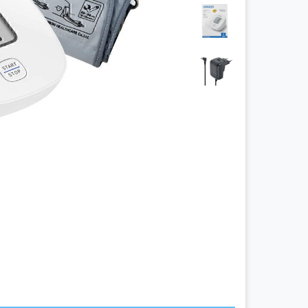
چراغ پیشانی
چراغ معاینه
سالپنژوگراف
فتال مانیتورینگ
شریان بند
چراغ قوه پزشکی
نگاتوسکوپ
جنین یاب
تخت بیمارستانی
ویلچر
شیردوش برقی
دماسنج