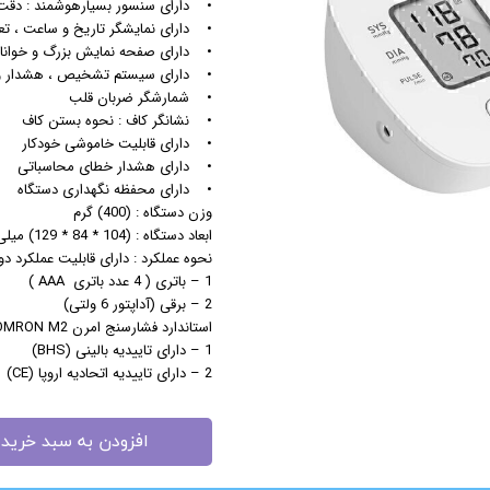
• دارای سنسور بسیارهوشمند : دقت ب
• دارای نمایشگر تاریخ و ساعت ، ت
مزوگان
• دارای صفحه نمایش بزرگ و خوانا ( LCD
هایفو ویمکس
• دارای سیستم تشخیص ، هشدار و ن
هیدرودرم
• شمارشگر ضربان قلب
• نشانگر کاف : نحوه بستن کاف
هیدروفیشیال
• دارای قابلیت خاموشی خودکار
عینک ماساژور
• دارای هشدار خطای محاسباتی
ماسک صورت
• دارای محفظه نگهداری دستگاه
وزن دستگاه : (400) گرم
لیفت و جوانسازی صورت
ابعاد دستگاه : (104 * 84 * 129) میلی ‌متر
سوهان برقی
نحوه عملکرد : دارای قابلیت عملکرد دوگ
مانیکور
1 – باتری ( 4 عدد باتری AAA )
2 – برقی (آداپتور 6 ولتی)
پدیکور
استاندارد فشارسنج امرن OMRON M2 (بازویی ، مچی) :
دستگاه ماسک ساز
1 – دارای تاییدیه بالینی (BHS)
میکرودرم
2 – دارای تاییدیه اتحادیه اروپا (CE)
ابریژن
افزودن به سبد خرید