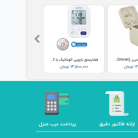
فشارسنج مچی امرن (Omron) مدل RS2
فشارسنج بازویی اتوماتیک با کاف پهن امرن (OMRON) مدل M3
مان
۱۳,۵۰۰,۰۰۰ تومان
ارائه فاکتور دقیق
پرداخت درب منزل