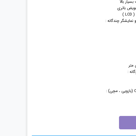
سیار بالا
عویض باتری
 )
مایشگر چندگانه :
انه :