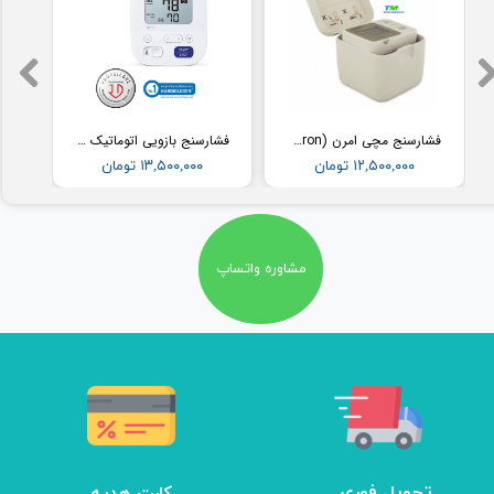
فشارسنج مچی امرن (Omron) مدل RS2
فشارسنج بازویی اتوماتیک با کاف پهن امرن (OMRON) مدل M3
۱۲,۵۰۰,۰۰۰ تومان
۱۳,۵۰۰,۰۰۰ تومان
مشاوره واتساپ
تحویل فوری
کارت هدیه