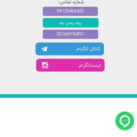
شماره تماس:
09120460420
پیام رسان بله
02166976897
کانال تلگرام
​​اینستاگرام