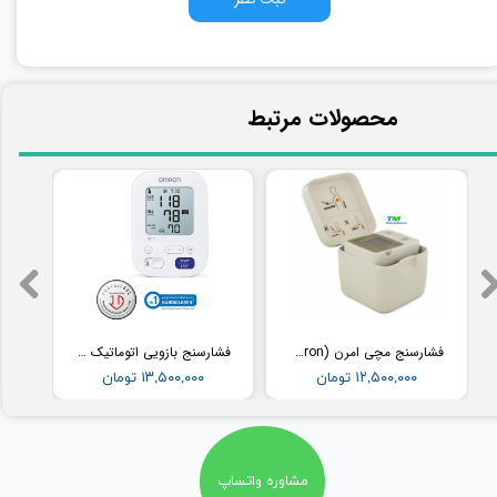
​محصولات مرتبط
فشارسنج مچی امرن (Omron) مدل RS2
فشارسنج بازویی اتوماتیک با کاف پهن امرن (OMRON) مدل M3
۱۲,۵۰۰,۰۰۰ تومان
۱۳,۵۰۰,۰۰۰ تومان
مشاوره واتساپ