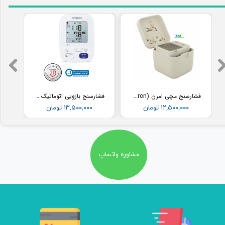
فشارسنج مچی امرن (Omron) مدل RS2
فشارسنج بازویی اتوماتیک با کاف پهن امرن (OMRON) مدل M3
۱۲,۵۰۰,۰۰۰ تومان
۱۳,۵۰۰,۰۰۰ تومان
مشاوره واتساپ