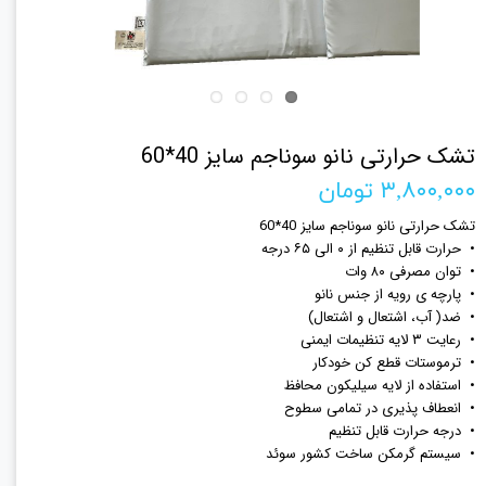
تشک حرارتی نانو سوناجم سایز 40*60
۳,۸۰۰,۰۰۰ تومان
تشک حرارتی نانو سوناجم سایز 40*60
• حرارت قابل تنظیم از ۰ الی ۶۵ درجه
• توان مصرفی ۸۰ وات
• پارچه ی رویه از جنس نانو
• ضد( آب، اشتعال و اشتعال)
• رعایت ۳ لایه تنظیمات ایمنی
• ترموستات قطع کن خودکار
• استفاده از لایه سیلیکون محافظ
• انعطاف پذیری در تمامی سطوح
• درجه حرارت قابل تنظیم
• سیستم گرمکن ساخت کشور سوئد