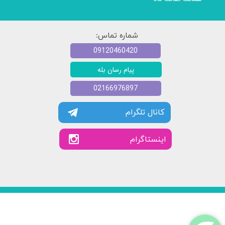
شماره تماس:
09120460420
پیام رسان بله
02166976897
کانال تلگرام
​​اینستاگرام