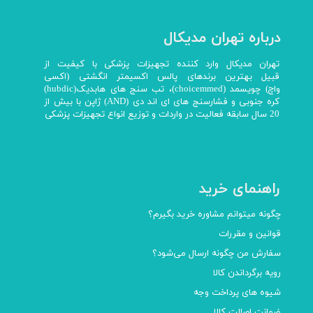
درباره تهران مدیکال
تهران مدیکال وارد کننده تجهیزات پزشکی با کیفیت از
قبیل بهترین برندهای پالس اکسیمتر انگشتی (اکسی
واچ) چویسمد (choicemmed)، تب سنج های هابدیک(hubdic)
کره جنوبی و فشارسنج های ای اند دی (AND) ژاپن با بیش از
20 سال سابقه فعالیت در واردات و توزیع انواع تجهیزات پزشکی
راهنمای خرید
چگونه میتوانم مشاوره خرید بگیرم؟
قوانین و مقررات
سفارش من چگونه ارسال می‌شود؟
رویه برگرداندن کالا
شیوه های پرداخت وجه
ضمانت اصالت کالا