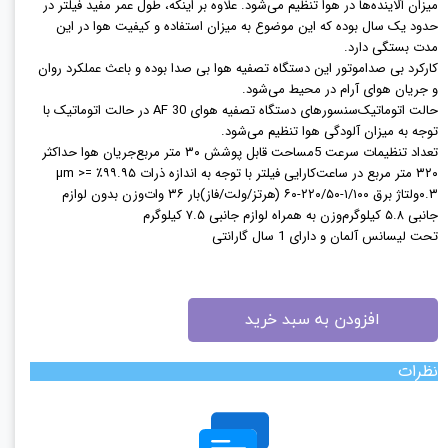
میزان آلاینده‌ها در هوا تنظیم می‌شود. علاوه بر اینکه، طول عمر مفید فیلتر در
حدود یک سال بوده که این موضوع به میزان استفاده و کیفیت هوا در این
مدت بستگی دارد.
کارکرد بی صدا
موتور این دستگاه تصفیه هوا بی صدا بوده و باعث عملکرد روان
و جریان هوای آرام در محیط می‌شود.
حالت اتوماتیک
سنسورهای دستگاه تصفیه هوای AF 30 در حالت اتوماتیک با
توجه به میزان آلودگی هوا تنظیم می‌شود.
تعداد تنظیمات سرعت 5
مساحت قابل پوشش ۳۰ متر مربع
جریان هوا حداکثر
۳۲۰ متر مربع در ساعت
کارایی فیلتر با توجه به اندازه ذرات ۹۹.۹۵٪ =< µm
۰.۳
ولتاژ برق ۱/۱۰۰-۲۲۰/۵۰-۶۰ (هرتز/ولت/فاز)
بار ۳۶ وات
وزن بدون لوازم
جانبی ۵.۸ کیلوگرم
وزن به همراه لوازم جانبی ۷.۵ کیلوگرم
تحت لیسانس آلمان
و دارای 1 سال گارانتی
افزودن به سبد خرید
نظرات