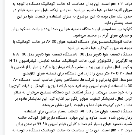
ذرات ۰.۳ µm است. این بدان معناست که حالت اتوماتیک دستگاه با توجه به
میزان آلاینده‌ها در هوا تنظیم می‌شود. علاوه بر اینکه، طول عمر مفید فیلتر در
حدود یک سال بوده که این موضوع به میزان استفاده و کیفیت هوا در این
مدت بستگی دارد.
کارکرد بی صدا
موتور این دستگاه تصفیه هوا بی صدا بوده و باعث عملکرد روان
و جریان هوای آرام در محیط می‌شود.
حالت اتوماتیک
سنسورهای دستگاه تصفیه هوای AF 30 در حالت اتوماتیک با
توجه به میزان آلودگی هوا تنظیم می‌شود.
دستگاه تصفیه هوا کارچر مدل AF 30
دستگاه تصفیه هوا کارچر مدل AF 30 با
به کارگیری از تکنولوژی لیزر، حالت اتوماتیک، صفحه نمایش، فیلتراسیون H 13
و کربن فعال توان از بین بردن تمامی ذرات بیماری‌زا و گرد و غبار را از فضایی با
ابعاد ۳۰ تا ۶۰ متر مربع را دارد. این دستگاه برای تصفیه هوای اتاق‌های
متوسط، اتاق پذیرایی و شرکت‌ها، دستگاهی بسیار مناسب است. دستگاه AF
30 با استفاده از فیلتراسیون چند لایه خود ذرات آلرژی‌زا، آلودگی و ذرات آلرژی‌زا
را به خود جذب می‌کند. از دیگر امکانات این دستگاه تصفیخ می‌توان به فیلتر
کربن فعال، نمایشگر کیفیت هوای رنگی نیز اشاره کرد. این نمایشگر علاوه بر
نشان دادن کیفیت هوا، دما و رطوبت را نیز نشان می‌دهد.
دستگاه تصفیه هوای مدل AF 30، انتخاب بسیار مناسبی برای استفاده
زمان‌بندی شده است. علاوه بر این موارد، دستگاه دارای قفل کودک، حالت
شب، تصفیه هوای بسیار کم صدا و کارایی فیلتراسیون ۹۹.۹۵ درصدی برای
ذرات ۰.۳ µm است. این بدان معناست که حالت اتوماتیک دستگاه با توجه به