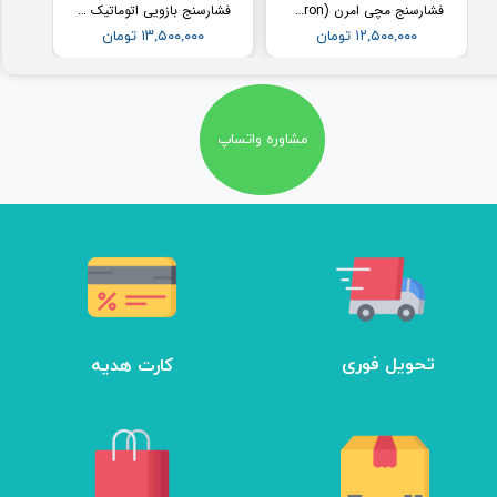
فشارسنج مچی امرن (Omron) مدل RS2
فشارسنج بازویی اتوماتیک با کاف پهن امرن (OMRON) مدل M3
۱۲,۵۰۰,۰۰۰ تومان
۱۳,۵۰۰,۰۰۰ تومان
مشاوره واتساپ
تحویل فوری
کارت هدیه