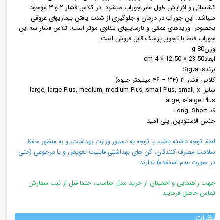
کشسانی و افزایش طول عمر جوراب میشود. در کلاس فشار ۲ و ۳ موجود
میباشد. این جوراب در درمان و جلوگیری از شدت یافتن بیماریهای عروقی
بخصوص وریدهای عمقی و نارساییهای لنفاوی مؤثر است. کلاس فشار سه این
جوراب فقط با تجویز پزشک قابل فروش است.
وزن80 g
ابعاد23.50 × 12.50 × 4 cm
برندSigvaris
کلاس فشار ۳ (۳۴ – ۴۶ میلیمتر جیوه)
سایز large, large Plus, medium, medium Plus, small Plus, small, x-
large, x-large Plus
قد Long, Short
جنس الاستودین, پلی آمید
لطفا توجه داشته باشید با توجه به دستور وزارت بهداشت، و به منظور حفظ
سلامت مصرف کنندگان، گن های بهداشتی قابلیت تعویض و یا مرجوعی (حتی
در صورت عدم استفاده) ندارند.
جهت راهنمایی و اطمینان از خرید مدل مناسب، حتما قبل از ثبت سفارش
تماس حاصل فرمایید
نظرات