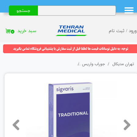
جستجو
حساب کاربری من
تغییر گذر واژه
سبد خرید
ورود
/
ثبت نام
۰
سفارشات
خروج از حساب کاربری
تهران مدیکال
جوراب واریس
جوراب واریس زیر زانو سیگواریس (Sigvaris) مدل AD 504 ترادیشنال