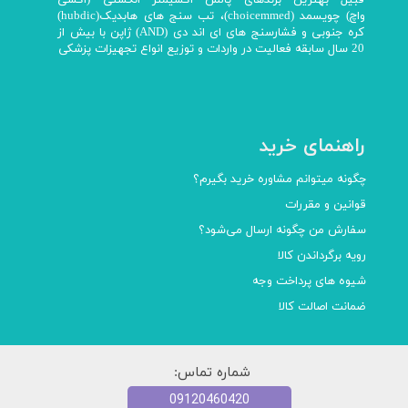
قبیل بهترین برندهای پالس اکسیمتر انگشتی (اکسی
واچ) چویسمد (choicemmed)، تب سنج های هابدیک(hubdic)
کره جنوبی و فشارسنج های ای اند دی (AND) ژاپن با بیش از
20 سال سابقه فعالیت در واردات و توزیع انواع تجهیزات پزشکی
راهنمای خرید
چگونه میتوانم مشاوره خرید بگیرم؟
قوانین و مقررات
سفارش من چگونه ارسال می‌شود؟
رویه برگرداندن کالا
شیوه های پرداخت وجه
ضمانت اصالت کالا
شماره تماس:
09120460420