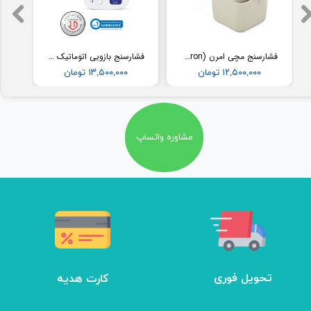
فشارسنج مچی امرن (Omron) مدل RS2
فشارسنج بازویی اتوماتیک با کاف پهن امرن (OMRON) مدل M3
۱۲,۵۰۰,۰۰۰ تومان
۱۳,۵۰۰,۰۰۰ تومان
مشاوره واتساپ
تحویل فوری
کارت هدیه