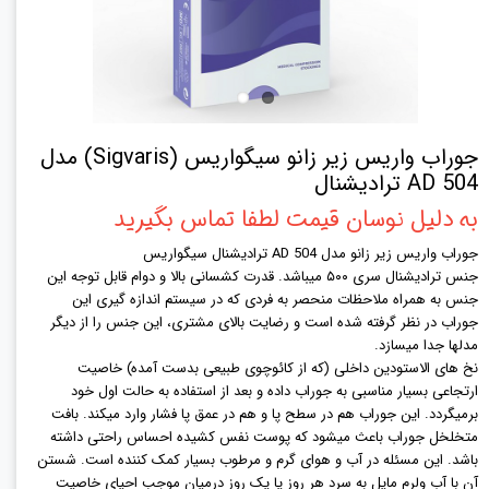
جوراب واریس زیر زانو سیگواریس (Sigvaris) مدل
AD 504 ترادیشنال
به دلیل نوسان قیمت لطفا تماس بگیرید
جوراب واریس زیر زانو مدل AD 504 ترادیشنال سیگواریس
جنس ترادیشنال سری ۵۰۰ میباشد. قدرت کشسانی بالا و دوام قابل توجه این
جنس به همراه ملاحظات منحصر به فردی که در سیستم اندازه گیری این
جوراب در نظر گرفته شده است و رضایت بالای مشتری، این جنس را از دیگر
مدلها جدا میسازد.
نخ های الاستودین داخلی (که از کائوچوی طبیعی بدست آمده) خاصیت
ارتجاعی بسیار مناسبی به جوراب داده و بعد از استفاده به حالت اول خود
برمیگردد. این جوراب هم در سطح پا و هم در عمق پا فشار وارد میکند. بافت
متخلخل جوراب باعث میشود که پوست نفس کشیده احساس راحتی داشته
باشد. این مسئله در آب و هوای گرم و مرطوب بسیار کمک کننده است. شستن
آن با آب ولرم مایل به سرد هر روز یا یک روز درمیان موجب احیای خاصیت