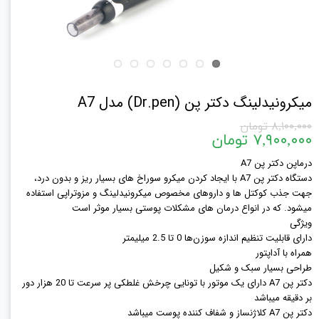
میکرونیدلینگ دکتر پن (Dr.pen) مدل A7
۸,۱۰۰,۰۰۰ تومان
۷,۹۰۰,۰۰۰ تومان
درماپن دکتر پن A7
دستگاه دکتر پن A7 با ایجاد کردن میکرو سوراخ های بسیار ریز و بدون درد،
جهت جذب کوکتل ها و داروهای مخصوص میکرونیدلینگ و مزوتراپی استفاده
میشود. که در انواع درمان های مشکلات پوستی بسیار موثر است
ویژگی
دارای قابلیت تنظیم اندازه سوزن‌ها 0 تا 2.5 میلیمتر
همراه با آداپتور
طراحی بسیار سبک و شکیل
دکتر پن A7 دارای یک موتور با تونایی چرخش غلطکی پر سرعت تا 20 هزار دور
بر دقیقه میباشد
دکتر پن A7 کلاژنساز و شفاف کننده پوست میباشد