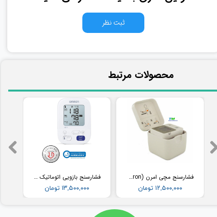
ثبت نظر
​محصولات مرتبط
فشارسنج مچی امرن (Omron) مدل RS2
فشارسنج بازویی اتوماتیک با کاف پهن امرن (OMRON) مدل M3
۱۲,۵۰۰,۰۰۰ تومان
۱۳,۵۰۰,۰۰۰ تومان