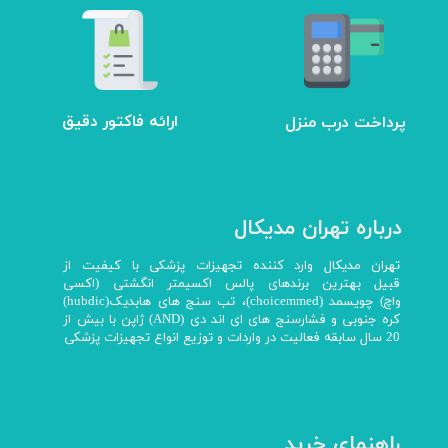
ارائه فاکتور دقیق
پرداخت درب منزل
درباره تهران مدیکال
تهران مدیکال وارد کننده تجهیزات پزشکی با کیفیت از
قبیل بهترین برندهای پالس اکسیمتر انگشتی (اکسی
واچ) چویسمد (choicemmed)، تب سنج های هابدیک(hubdic)
کره جنوبی و فشارسنج های ای اند دی (AND) ژاپن با بیش از
20 سال سابقه فعالیت در واردات و توزیع انواع تجهیزات پزشکی
راهنمای خرید