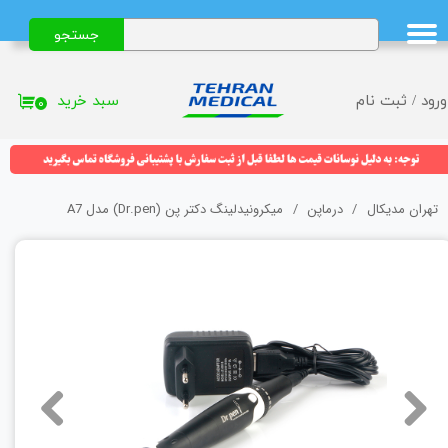
جستجو
حساب کاربری من
تغییر گذر واژه
سبد خرید
ورود
/
ثبت نام
۰
سفارشات
خروج از حساب کاربری
تهران مدیکال
درماپن
میکرونیدلینگ دکتر پن (Dr.pen) مدل A7