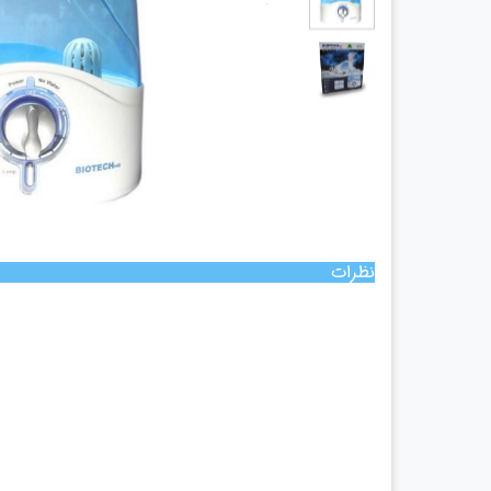
چراغ پیشانی
چراغ معاینه
سالپنژوگراف
فتال مانیتورینگ
شریان بند
چراغ قوه پزشکی
نگاتوسکوپ
جنین یاب
نظرات
تخت بیمارستانی
ویلچر
شیردوش برقی
دماسنج