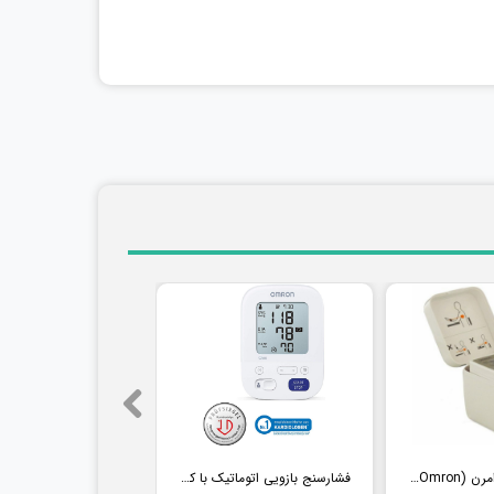
فشارسنج مچی امرن (Omron) مدل RS2
فشارسنج بازویی اتوماتیک با کاف پهن امرن (OMRON) مدل M3