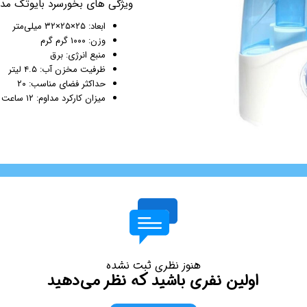
ویژگی های بخورسرد بایوتک مدل YB-21
مزوگان
ابعاد: ۲۵×۲۵×۳۲ میلی‌متر
هایفو ویمکس
وزن: ۱۰۰۰ گرم گرم
منبع انرژی: برق
هیدرودرم
ظرفیت مخزن آب: ۴.۵ لیتر
هیدروفیشیال
حداکثر فضای مناسب: ۲۰
عینک ماساژور
میزان کارکرد مداوم: ۱۲ ساعت
ماسک صورت
لیفت و جوانسازی صورت
سوهان برقی
مانیکور
پدیکور
دستگاه ماسک ساز
میکرودرم
ابریژن
هنوز نظری ثبت نشده
اولین نفری باشید که نظر می‌دهید