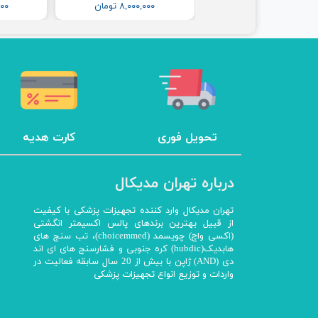
۳۶,۵۰۰,۰۰۰ تومان
۸,۰۰۰,۰۰۰ تومان
,۰۰۰
تحویل فوری
کارت هدیه
درباره تهران مدیکال
تهران مدیکال وارد کننده تجهیزات پزشکی با کیفیت
از قبیل بهترین برندهای پالس اکسیمتر انگشتی
(اکسی واچ) چویسمد (choicemmed)، تب سنج های
هابدیک(hubdic) کره جنوبی و فشارسنج های ای اند
دی (AND) ژاپن با بیش از 20 سال سابقه فعالیت در
واردات و توزیع انواع تجهیزات پزشکی