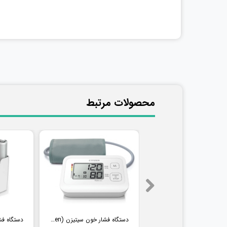
​محصولات مرتبط
فشارسنج بیمارستانی طرح جیوه ای ای اند دی (AND) مدل UM-102B (همراه پایه)
دستگاه فشار خون سیتیزن (Citizen) مدل CH304