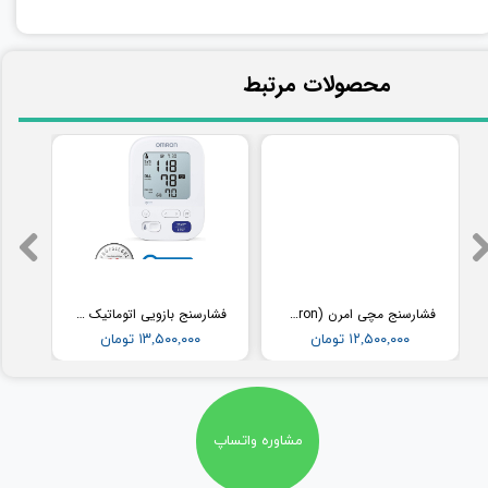
​محصولات مرتبط
فشارسنج مچی امرن (Omron) مدل RS2
فشارسنج بازویی اتوماتیک با کاف پهن امرن (OMRON) مدل M3
۱۲,۵۰۰,۰۰۰ تومان
۱۳,۵۰۰,۰۰۰ تومان
مشاوره واتساپ