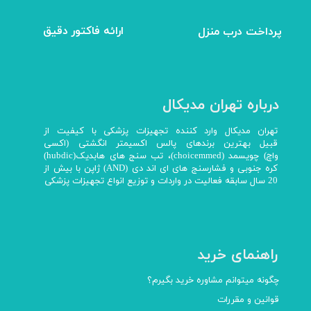
ارائه فاکتور دقیق
پرداخت درب منزل
درباره تهران مدیکال
تهران مدیکال وارد کننده تجهیزات پزشکی با کیفیت از
قبیل بهترین برندهای پالس اکسیمتر انگشتی (اکسی
واچ) چویسمد (choicemmed)، تب سنج های هابدیک(hubdic)
کره جنوبی و فشارسنج های ای اند دی (AND) ژاپن با بیش از
20 سال سابقه فعالیت در واردات و توزیع انواع تجهیزات پزشکی
راهنمای خرید
چگونه میتوانم مشاوره خرید بگیرم؟
قوانین و مقررات