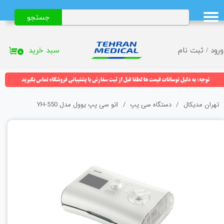
جستجو
حساب کاربری من
تغییر گذر واژه
سبد خرید
ورود
/
ثبت نام
۰
سفارشات
خروج از حساب کاربری
تهران مدیکال
دستگاه سی پپ
اتو سی پپ یوول مدل YH-550