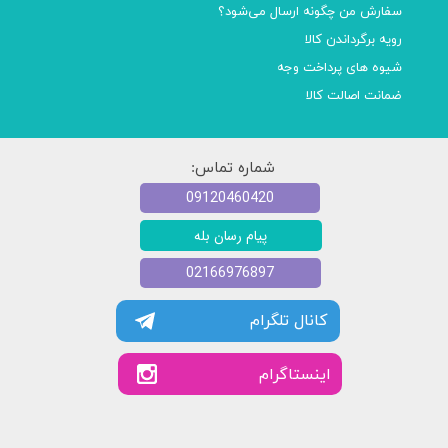
سفارش من چگونه ارسال می‌شود؟
رویه برگرداندن کالا
شیوه های پرداخت وجه
ضمانت اصالت کالا
شماره تماس:
09120460420
پیام رسان بله
02166976897
کانال تلگرام
​​اینستاگرام