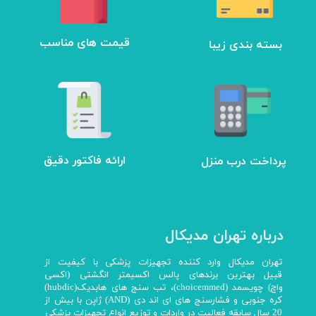
بسته بندی زیبا
​قیمت های مناسب
ارائه فاکتور دقیق
پرداخت درب منزل
درباره تهران مدیکال
تهران مدیکال وارد کننده تجهیزات پزشکی با کیفیت از
قبیل بهترین برندهای پالس اکسیمتر انگشتی (اکسی
واچ) چویسمد (choicemmed)، تب سنج های هابدیک(hubdic)
کره جنوبی و فشارسنج های ای اند دی (AND) ژاپن با بیش از
20 سال سابقه فعالیت در واردات و توزیع انواع تجهیزات پزشکی