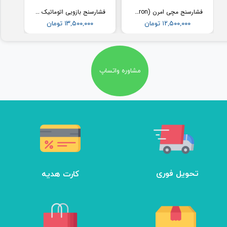
فشارسنج مچی امرن (Omron) مدل RS2
فشارسنج بازویی اتوماتیک با کاف پهن امرن (OMRON) مدل M3
۱۲,۵۰۰,۰۰۰ تومان
۱۳,۵۰۰,۰۰۰ تومان
مشاوره واتساپ
تحویل فوری
کارت هدیه