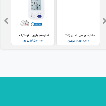
فشارسنج مچی امرن (Omron) مدل RS2
فشارسنج بازویی اتوماتیک با کاف پهن امرن (OMRON) مدل M3
۱۲,۵۰۰,۰۰۰ تومان
۱۳,۵۰۰,۰۰۰ تومان