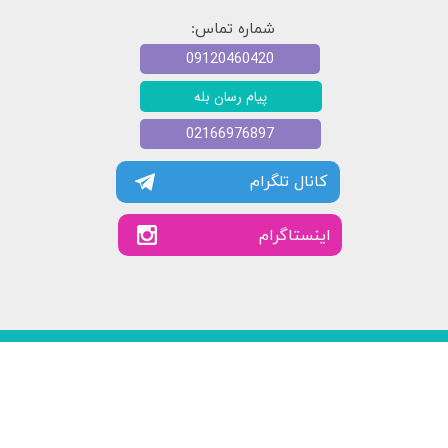
شماره تماس:
09120460420
پیام رسان بله
02166976897
کانال تلگرام
​​اینستاگرام