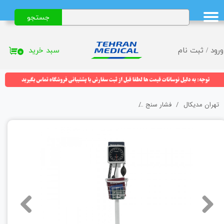
جستجو
حساب کاربری من
تغییر گذر واژه
سبد خرید
ورود
/
ثبت نام
۰
سفارشات
خروج از حساب کاربری
تهران مدیکال
فشار سنج
فشارسنج عقربه‌ای پایه‌دار ولچ آلن (Welch Allyn) مدل 767