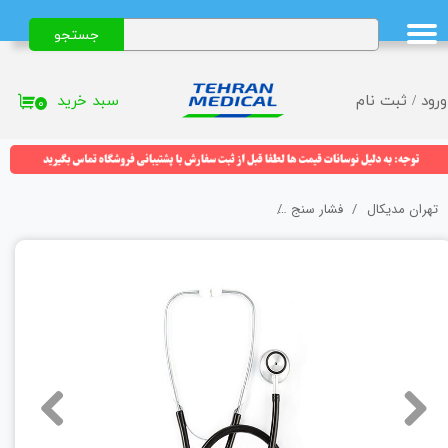
جستجو
حساب کاربری من
تغییر گذر واژه
سبد خرید
ورود
/
ثبت نام
۰
سفارشات
خروج از حساب کاربری
تهران مدیکال
فشار سنج
گوشی دوپاویون اطفال زنیت مد (Zenithmed) مدل ZTH-3006