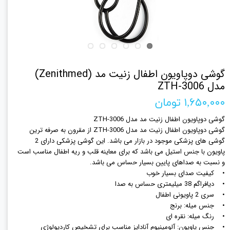
گوشی دوپاویون اطفال زنیت مد (Zenithmed)
مدل ZTH-3006
۱,۶۵۰,۰۰۰ تومان
گوشی دوپاویون اطفال زنیت مد مدل ZTH-3006
گوشی دوپاویون اطفال زنیت مد مدل ZTH-3006 از مقرون به صرفه ترین
گوشی های پزشکی موجود در بازار می باشد. این گوشی پزشکی دارای 2
پاویون با جنس استیل می باشد که برای معاینه قلب و ریه اطفال مناسب است
و نسبت به صداهای پایین بسیار حساس می باشد.
• کیفیت صدای بسیار خوب
• دیافراگم 38 میلیمتری حساس به صدا
• سری 2 پاویونی اطفال
• جنس میله: برنج
• رنگ میله: نقره ای
• جنس پاویون: آلومینیوم آنادایز مناسب برای تشخیص کاردیولوژی