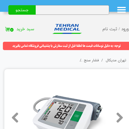
جستجو
حساب کاربری من
تغییر گذر واژه
سبد خرید
ورود
/
ثبت نام
۰
سفارشات
خروج از حساب کاربری
تهران مدیکال
فشار سنج
فشار سنج دیجیتال مدیسانا (Medisana) مدل BU 510 با 10 سال گارانتی