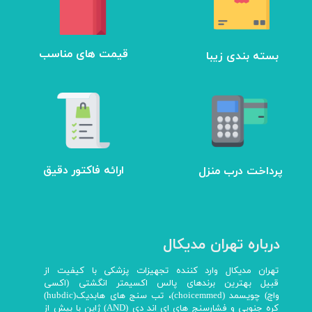
بسته بندی زیبا
​قیمت های مناسب
ارائه فاکتور دقیق
پرداخت درب منزل
درباره تهران مدیکال
تهران مدیکال وارد کننده تجهیزات پزشکی با کیفیت از
قبیل بهترین برندهای پالس اکسیمتر انگشتی (اکسی
واچ) چویسمد (choicemmed)، تب سنج های هابدیک(hubdic)
کره جنوبی و فشارسنج های ای اند دی (AND) ژاپن با بیش از