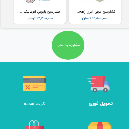
فشارسنج مچی امرن (Omron) مدل RS2
فشارسنج بازویی اتوماتیک با کاف پهن امرن (OMRON) مدل M3
۱۲,۵۰۰,۰۰۰ تومان
۱۳,۵۰۰,۰۰۰ تومان
مشاوره واتساپ
تحویل فوری
کارت هدیه