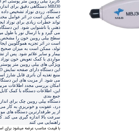
مزوگان
هایفو ویمکس
هیدرودرم
هیدروفیشیال
عینک ماساژور
ماسک صورت
مواردی با کمک تعویض خون نوزاد 
لیفت و جوانسازی صورت
ویژگی های بیلی روبین متر پوستی 
سوهان برقی
مانیکور
پدیکور
این، اطلاعات دستگاه با کمک کابل USB به کامپیوتر انتقال داده می شود
دستگاه ماسک ساز
جمع بندی
میکرودرم
ابریژن
راهنمایی می کنند
با قیمت مناسب عرضه میشود برای است