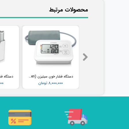
​محصولات مرتبط
فشارسنج بیمارستانی طرح جیوه ای ای اند دی (AND) مدل UM-102B (همراه پایه)
دستگاه فشار خون سیتیزن (Citizen) مدل CH304
۳۶,۵۰۰,۰۰۰ تومان
۸,۰۰۰,۰۰۰ تومان
,۰۰۰