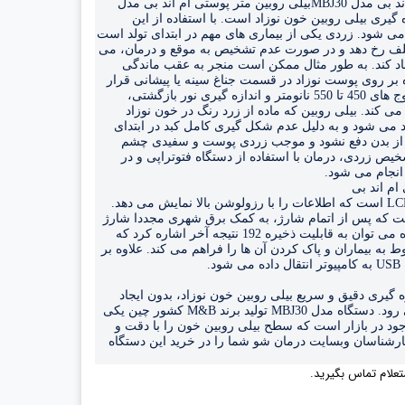
کاربرد بیلی روبین متر پوستی ام اند بی مدل MBJ30بیلی روبین متر پوستی ام اند بی مدل 
MBJ30 دستگاهی دقیق برای اندازه گیری بیلی روبین خون نوزاد است. با استفاده از این 
دستگاه، زردی نوزاد تشخیص داده می شود. زردی یکی از بیماری های مهم در ابتدای تولد است 
که ممکن است در اثر عوامل مخنلف رخ دهد و در صورت عدم تشخیص به موقع و درمان، می 
تواند خطرات زیادی برای نوزاد ایجاد کند. به طور مثال ممکن است منجر به عقب ماندگی 
ذهنی یا ناشنوایی شود. این دستگاه بر روی پوست نوزاد در قسمت جناغ سینه یا پیشانی قرار 
می گیرد و با ارسال نور با طول موج های 450 تا 550 نانومتر و اندازه گیری نور بازگشتی، 
سطح بیلی روبین خون را مشخص می کند. بیلی روبین که ماده از زرد رنگ در خون نوزاد 
است در اثر تجزیه هموگلوبین ایجاد می شود و به دلیل عدم شکل گیری کامل کبد در ابتدای 
تولد، ممکن است به میزان صحیح از بدن دفع نشود و موجب زردی پوست و سفیدی چشم 
بیمار و سایر علائم شود. پس از تشخیص زردی، درمان با استفاده از دستگاه فتوتراپی و در 
انجام می شود.
ام اند بی
این دستگاه دارای صفحه نمایش LCD است که اطلاعات را با رزولوشن بالا نمایش می دهد. 
منبع تغذیه آن باتری قابل شارژ است که پس از اتمام شارژ، به کمک برق شهری مجددا شارژ 
می شود. از مزیت های این دستگاه می توان به قابلیت ذخیره 192 نتیجه آخر اشاره کرد که 
امکان بررسی مجدد اطلاعات مربوط به بیماران و پاک کردن آن ها را فراهم می کند. علاوه بر 
.
دستگاه بیلی روبین چک برای اندازه گیری دقیق و سریع بیلی روبین خون نوزاد، بدون ایجاد 
درد، عفونت و خونریزی به کار می رود. دستگاه مدل MBJ30 تولید برند M&B کشور چین یکی 
از پر طرفدارترین دستگاه های موجود در بازار است که سطح بیلی روبین خون را با دقت و 
سرعت بالا اندازه گیری می کند. کارشناسان وبسایت درمان شو شما را در خرید این دستگاه 
علام تماس بگیرید.