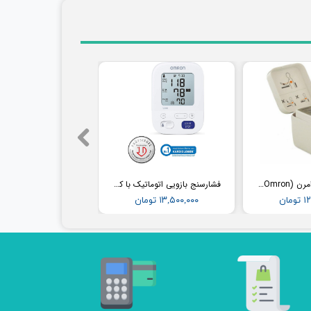
فشارسنج مچی امرن (Omron) مدل RS2
فشارسنج بازویی اتوماتیک با کاف پهن امرن (OMRON) مدل M3
مان
۱۳,۵۰۰,۰۰۰ تومان