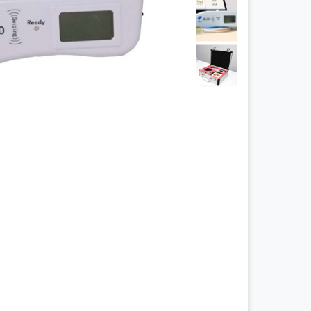
چراغ پیشانی
چراغ معاینه
سالپنژوگراف
فتال مانیتورینگ
شریان بند
چراغ قوه پزشکی
نگاتوسکوپ
جنین یاب
تخت بیمارستانی
ویلچر
شیردوش برقی
دماسنج