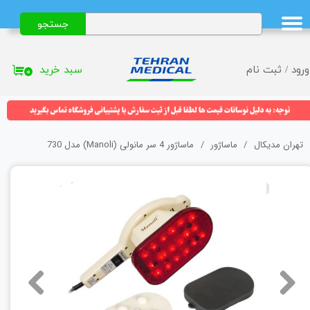
جستجو
حساب کاربری من
تغییر گذر واژه
سبد خرید
ورود
/
ثبت نام
۰
سفارشات
خروج از حساب کاربری
تهران مدیکال
ماساژور
ماساژور 4 سر مانولی (Manoli) مدل 730