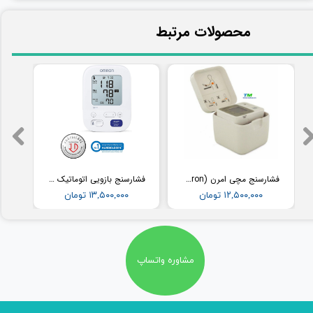
​محصولات مرتبط
فشارسنج مچی امرن (Omron) مدل RS2
فشارسنج بازویی اتوماتیک با کاف پهن امرن (OMRON) مدل M3
۱۲,۵۰۰,۰۰۰ تومان
۱۳,۵۰۰,۰۰۰ تومان
مشاوره واتساپ