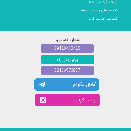
رویه برگرداندن کالا
شیوه های پرداخت وجه
ضمانت اصالت کالا
شماره تماس:
09120460420
پیام رسان بله
02166976897
کانال تلگرام
​​اینستاگرام