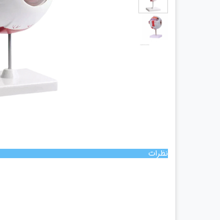
چراغ پیشانی
چراغ معاینه
سالپنژوگراف
فتال مانیتورینگ
شریان بند
چراغ قوه پزشکی
نگاتوسکوپ
جنین یاب
تخت بیمارستانی
ویلچر
شیردوش برقی
نظرات
دماسنج