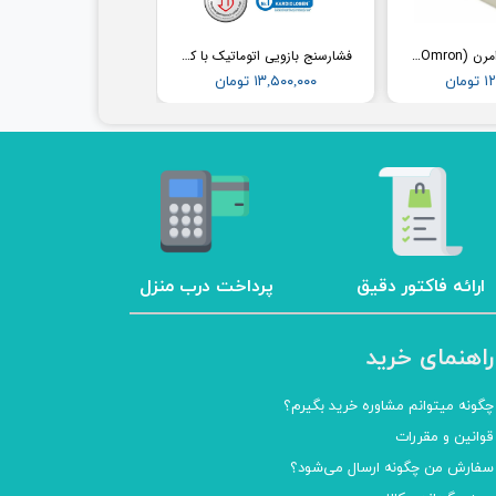
فشارسنج مچی امرن (Omron) مدل RS2
فشارسنج بازویی اتوماتیک با کاف پهن امرن (OMRON) مدل M3
مان
۱۳,۵۰۰,۰۰۰ تومان
ارائه فاکتور دقیق
پرداخت درب منزل
راهنمای خرید
چگونه میتوانم مشاوره خرید بگیرم؟
قوانین و مقررات
سفارش من چگونه ارسال می‌شود؟