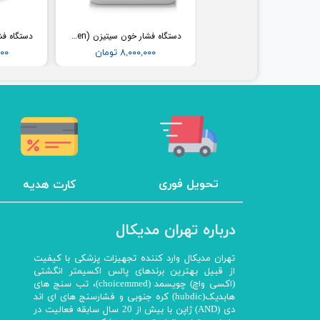
فشارسنج بیمارستانی طرح جیوه ای ای اند دی (AND) مدل UM-102B (همراه پایه)
دستگاه فشار خون سیتیزن (Citizen) مدل CH304
۳۶,۵۰۰,۰۰۰ تومان
۸,۰۰۰,۰۰۰ تومان
,۰۰۰
تحویل فوری
کارت هدیه
درباره تهران مدیکال
تهران مدیکال وارد کننده تجهیزات پزشکی با کیفیت
از قبیل بهترین برندهای پالس اکسیمتر انگشتی
(اکسی واچ) چویسمد (choicemmed)، تب سنج های
هابدیک(hubdic) کره جنوبی و فشارسنج های ای اند
دی (AND) ژاپن با بیش از 20 سال سابقه فعالیت در