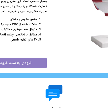
بسیار مناسب است. این مدل بر روی یک
تفکیک هستند و به راحتی در محل خو
مزوگان
،قرنیه، مشیمیه، عنبیه و شبکیه، عدسی، زجاجیه هس
هایفو ویمکس
جنس مقاوم و نشکن
هیدرودرم
ساخته شده از PVC درجه یک
هیدروفیشیال
متریال ضد سرطان و باکیفیت
عینک ماساژور
مطابق با آناتومی چشم انسا
۲۰ برابر اندازه طبیعی
ماسک صورت
لیفت و جوانسازی صورت
سوهان برقی
مانیکور
افزودن به سبد خرید
پدیکور
دستگاه ماسک ساز
میکرودرم
ابریژن