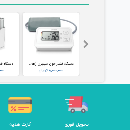
فشارسنج بیمارستانی طرح جیوه ای ای اند دی (AND) مدل UM-102B (همراه پایه)
دستگاه فشار خون سیتیزن (Citizen) مدل CH304
۳۶,۵۰۰,۰۰۰ تومان
۸,۰۰۰,۰۰۰ تومان
,۰۰۰
تحویل فوری
کارت هدیه