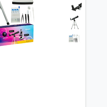
چراغ پیشانی
چراغ معاینه
سالپنژوگراف
فتال مانیتورینگ
شریان بند
چراغ قوه پزشکی
نگاتوسکوپ
جنین یاب
تخت بیمارستانی
ویلچر
شیردوش برقی
دماسنج