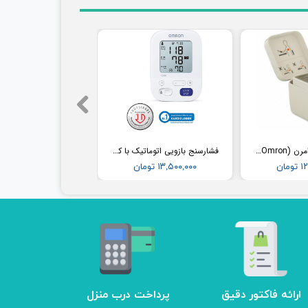
فشارسنج مچی امرن (Omron) مدل RS2
فشارسنج بازویی اتوماتیک با کاف پهن امرن (OMRON) مدل M3
مان
۱۳,۵۰۰,۰۰۰ تومان
ارائه فاکتور دقیق
پرداخت درب منزل