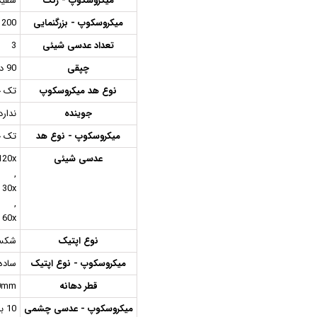
میکروسکوپ - رنگ
سفید
میکروسکوپ - بزرگنمایی
1200 براب
تعداد عدسی شیئی
3
چپقی
90 درجه آینه ای
نوع هد میکروسکوپ
تک چ
جوینده
ندارد
میکروسکوپ - نوع هد
تک چ
عدسی شیئی
120x
,
30x
,
60x
نوع اپتیک
شکست
میکروسکوپ - نوع اپتیک
ساده
قطر دهانه
0mm
میکروسکوپ - عدسی چشمی
10 برابر