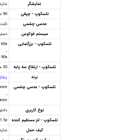
نمایشگر
ندارد
تلسکوپ - چپقی
90 درجه
عدسی چشمی
ثابت
سیستم فوکوس
دست
تلسکوپ - بزرگنمایی
60x
,
90x
تلسکوپ - ارتفاع سه پایه
30 سانتی متر
برند
زیتازی 
تلسکوپ - عدسی چشمی
6mm
,
0mm
نوع کاربری
دانش
تلسکوپ - لنز مستقیم کننده
1.5x
کیف حمل
ندارد