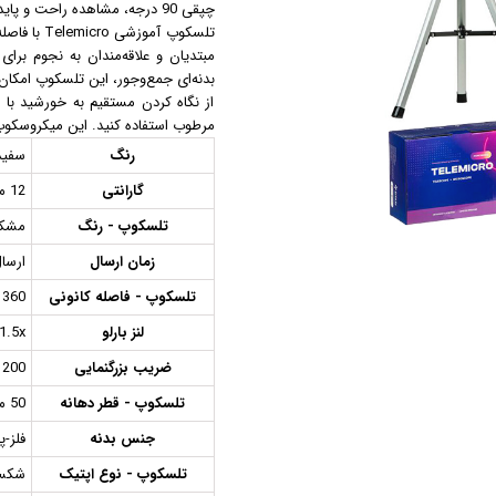
چپقی 90 درجه، مشاهده راحت و پایدار را تضمین می‌کنند.
مزوگان
مبتدیان و علاقه‌مندان به نجوم برا
هایفو ویمکس
بدنه‌ای جمع‌و‌جور، این تلسکوپ امکان
هیدرودرم
از نگاه کردن مستقیم به خورشید با 
هیدروفیشیال
مرطوب استفاده کنید. این میکروسکوپ برای مناس
عینک ماساژور
رنگ
سفید
ماسک صورت
گارانتی
12 ماه
لیفت و جوانسازی صورت
تلسکوپ - رنگ
مشک
سوهان برقی
زمان ارسال
ارسا
مانیکور
تلسکوپ - فاصله کانونی
360 میلی متر
پدیکور
لنز بارلو
1.5x
دستگاه ماسک ساز
ضریب بزرگنمایی
1200 براب
میکرودرم
ابریژن
تلسکوپ - قطر دهانه
50 میلی متر
جنس بدنه
فلز-
تلسکوپ - نوع اپتیک
شکست