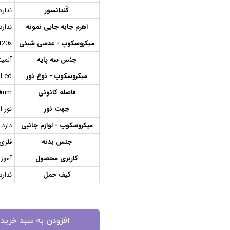
کُندانسور
ندارد
اهرم جابه جایی نمونه
ندارد
میکروسکوپ - عدسی شیئی
120x
جنس سه پایه
آلمین
میکروسکوپ - نوع نور
Led + ایینه بازتابنده
فاصله کانونی
0mm
جهت نور
نور ا
میکروسکوپ - لوازم جانبی
دارد
جنس بدنه
فلزی
کاربری محصول
آموز
کیف حمل
ندارد
افزودن به سبد خرید