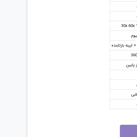
30x 60x 
یوم
36
ز پایین
شی