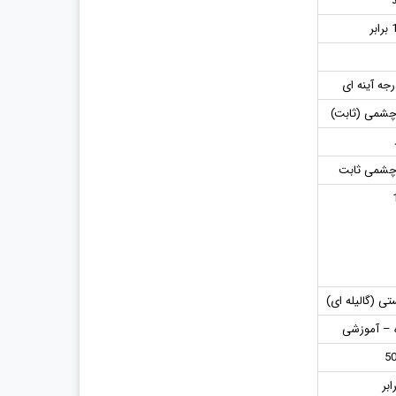
ر
شمی (ثابت)
شمی ثابت
ی (گالیله ای)
 – آموزشی
5