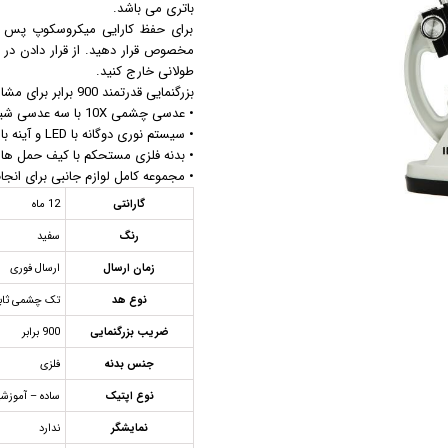
باتری می باشد.
مزوگان
برای حفظ کارایی میکروسکوپ پس از 
مخصوص قرار دهید. از قرار دادن در 
هایفو ویمکس
طولانی خارج کنید.
هیدرودرم
بزرگنمایی قدرتمند 900 برابر برای مشاهده دقیق نمونه‌ها
هیدروفیشیال
• عدسی چشمی 10X با سه عدسی شیئی 30X، 60X و 90X
• سیستم نوری دوگانه با LED و آینه بازتابنده برای نور طبیعی
عینک ماساژور
• بدنه فلزی مستحکم با کیف حمل ها
ماسک صورت
• مجموعه کامل لوازم جانبی برای انج
لیفت و جوانسازی صورت
گارانتی
12 ماه
سوهان برقی
رنگ
سفید
مانیکور
زمان ارسال
ارسال فوری
پدیکور
نوع هد
تک چشمی ثا
دستگاه ماسک ساز
ضریب بزرگنمایی
900 برابر
میکرودرم
ابریژن
جنس بدنه
فلزی
نوع اپتیک
ساده – آموزش
نمایشگر
ندارد