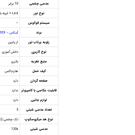
عدسی چشمی
10 برابر
نوع نور
Led + ایینه بازتابنده
سیستم فوکوس
–
برند
آیبکس – IBEX
زاویه پرتاب نور
از پایین
نوع کاربری
دانش آموزی
منبع تغزیه
باتری
کیف حمل
هاردباکس
صفحه گردان
دارد
قابلیت عکاسی با کامپیوتر
ندارد
لوازم جانبی
دارد
تعداد عدسی شیئی
3
نوع هد میکروسکوپ
تک چشمی (ثا
عدسی شیئی
120x