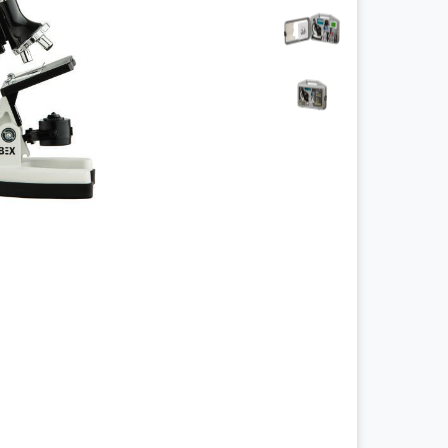
چراغ پیشانی
چراغ معاینه
سالپنژوگراف
فتال مانیتورینگ
شریان بند
چراغ قوه پزشکی
نگاتوسکوپ
جنین یاب
تخت بیمارستانی
ویلچر
شیردوش برقی
دماسنج