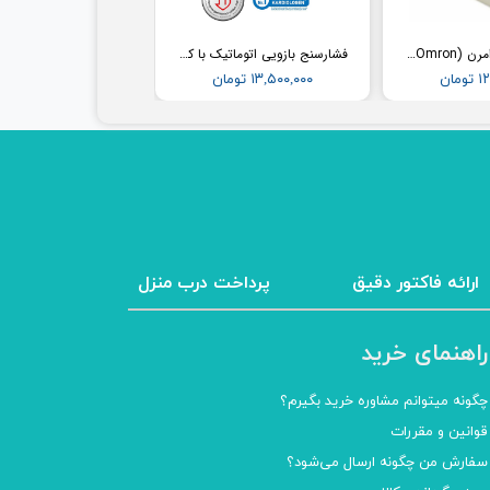
فشارسنج مچی امرن (Omron) مدل RS2
فشارسنج بازویی اتوماتیک با کاف پهن امرن (OMRON) مدل M3
مان
۱۳,۵۰۰,۰۰۰ تومان
ارائه فاکتور دقیق
پرداخت درب منزل
راهنمای خرید
چگونه میتوانم مشاوره خرید بگیرم؟
قوانین و مقررات
سفارش من چگونه ارسال می‌شود؟