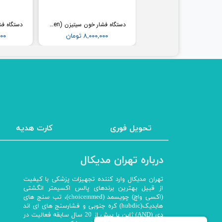
فشارسنج بیمارستانی طرح جیوه ای ای اند دی (AND) مدل UM-102B (همراه پایه)
دستگاه فشار خون سیتیزن (Citizen) مدل CH304
۳۶,۵۰۰,۰۰۰ تومان
۸,۰۰۰,۰۰۰ تومان
,۰۰۰
تحویل فوری
کارت هدیه
درباره تهران مدیکال
تهران مدیکال وارد کننده تجهیزات پزشکی با کیفیت
از قبیل بهترین برندهای پالس اکسیمتر انگشتی
(اکسی واچ) چویسمد (choicemmed)، تب سنج های
هابدیک(hubdic) کره جنوبی و فشارسنج های ای اند
دی (AND) ژاپن با بیش از 20 سال سابقه فعالیت در