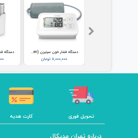
فشارسنج بیمارستانی طرح جیوه ای ای اند دی (AND) مدل UM-102B (همراه پایه)
دستگاه فشار خون سیتیزن (Citizen) مدل CH304
۳۶,۵۰۰,۰۰۰ تومان
۸,۰۰۰,۰۰۰ تومان
,۰۰۰
تحویل فوری
کارت هدیه
درباره تهران مدیکال