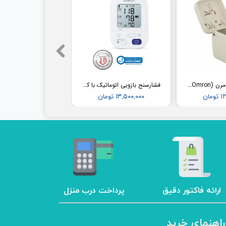
فشارسنج مچی امرن (Omron) مدل RS2
فشارسنج بازویی اتوماتیک با کاف پهن امرن (OMRON) مدل M3
مان
۱۳,۵۰۰,۰۰۰ تومان
ارائه فاکتور دقیق
پرداخت درب منزل
راهنمای خرید