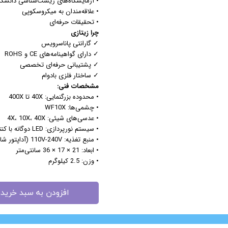
• آزمایشگاه‌های زیست‌شناسی دانشگ
• علاقه‌مندان به میکروسکوپی
• تحقیقات حرفه‌ای
چرا زیتازی
✓ گارانتی پاناسرویس
✓ دارای گواهینامه‌های CE و ROHS
✓ پشتیبانی حرفه‌ای تخصصی
✓ ساختار فلزی بادوام
مشخصات فنی:
• محدوده بزرگنمایی: 40X تا 400X
• چشمی‌ها: WF10X
• عدسی‌های شیئی: 4X، 10X، 40X
• سیستم نورپردازی: LED دوگانه با کنترل شدت نور
• منبع تغذیه: 110V-240V (آداپتور شامل شده)
• ابعاد: 21 × 17 × 36 سانتی‌متر
• وزن: 2.5 کیلوگرم
افزودن به سبد خرید