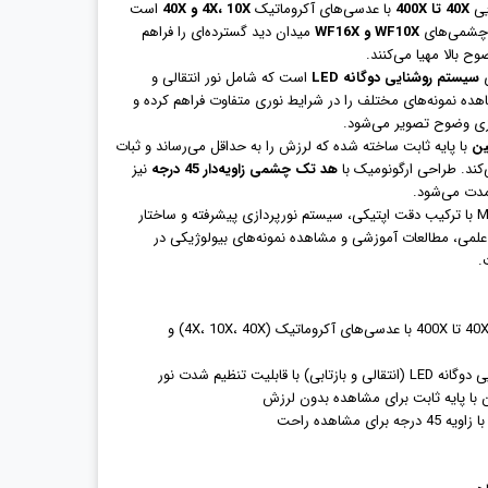
یی
40X تا 400X
با عدسی‌های آکروماتیک
4X، 10X و 40X
است
. چشمی‌های
WF10X و WF16X
میدان دید گسترده‌ای را فراهم
وح بالا مهیا می‌کنند.
سیستم روشنایی دوگانه LED
است که شامل نور انتقالی و
اهده نمونه‌های مختلف را در شرایط نوری متفاوت فراهم کرده و
ازی وضوح تصویر می‌شود.
ین
با پایه ثابت ساخته شده که لرزش را به حداقل می‌رساند و ثبات
کند. طراحی ارگونومیک با
هد تک چشمی زاویه‌دار 45 درجه
نیز
مدت می‌شود.
میکروسکوپ خانگی MonoView A45M با ترکیب دقت اپتیکی، سیستم نورپردازی پیشرفته و ساختار
ت علمی، مطالعات آموزشی و مشاهده نمونه‌های بیولوژیکی در
.
: بزرگنمایی 40X تا 400X با عدسی‌های آکروماتیک (4X، 10X، 40X) و
ی) با قابلیت تنظیم شدت نور
ن با پایه ثابت برای مشاهده بدون لرزش
رای مشاهده راحت