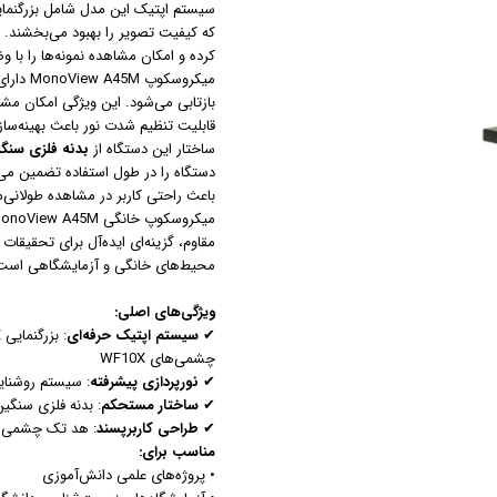
سیستم اپتیک این مدل شامل بزرگنما
مزوگان
که کیفیت تصویر را بهبود می‌بخشند
کرده و امکان مشاهده نمونه‌ها را با وض
هایفو ویمکس
میکروسکوپ MonoView A45M دارای
هیدرودرم
بازتابی می‌شود. این ویژگی امکان مش
هیدروفیشیال
قابلیت تنظیم شدت نور باعث بهینه‌س
ساختار این دستگاه از
بدنه فلزی سنگ
عینک ماساژور
دستگاه را در طول استفاده تضمین می‌
ماسک صورت
باعث راحتی کاربر در مشاهده طولانی‌
لیفت و جوانسازی صورت
مقاوم، گزینه‌ای ایده‌آل برای تحقیقا
سوهان برقی
محیط‌های خانگی و آزمایشگاهی است
مانیکور
پدیکور
ویژگی‌های اصلی:
✔
سیستم اپتیک حرفه‌ای
دستگاه ماسک ساز
چشمی‌های WF10X
میکرودرم
✔
نورپردازی پیشرفته
: سیستم روشنایی دوگانه LED (انتقالی و بازتاب
ابریژن
✔
ساختار مستحکم
: بدنه فلزی سنگی
✔
طراحی کاربرپسند
: هد تک چشمی با زاویه 45 درجه ب
مناسب برای:
• پروژه‌های علمی دانش‌آموزی