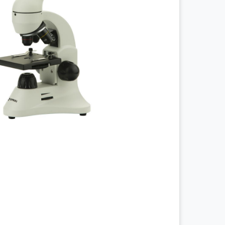
چراغ پیشانی
چراغ معاینه
سالپنژوگراف
فتال مانیتورینگ
شریان بند
چراغ قوه پزشکی
نگاتوسکوپ
جنین یاب
تخت بیمارستانی
ویلچر
شیردوش برقی
دماسنج