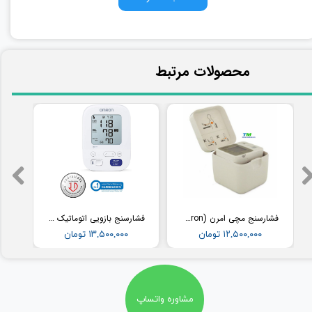
​محصولات مرتبط
فشارسنج مچی امرن (Omron) مدل RS2
فشارسنج بازویی اتوماتیک با کاف پهن امرن (OMRON) مدل M3
۱۲,۵۰۰,۰۰۰ تومان
۱۳,۵۰۰,۰۰۰ تومان
مشاوره واتساپ