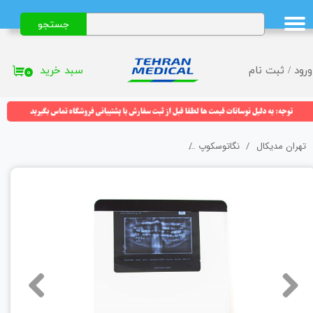
جستجو
حساب کاربری من
تغییر گذر واژه
سبد خرید
ورود
/
ثبت نام
۰
سفارشات
خروج از حساب کاربری
تهران مدیکال
نگاتوسکوپ
نگاتوسکوپ رادیولوژی LED تک خانه مدیکر (MediCare) مدل 6163