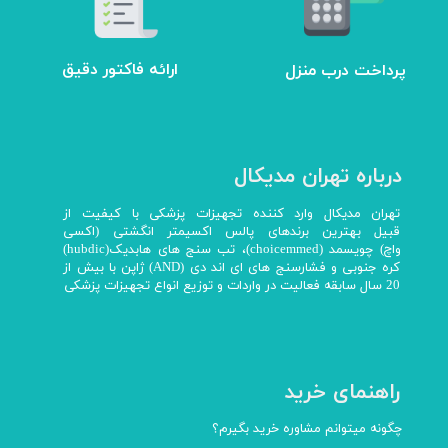
ارائه فاکتور دقیق
پرداخت درب منزل
درباره تهران مدیکال
تهران مدیکال وارد کننده تجهیزات پزشکی با کیفیت از
قبیل بهترین برندهای پالس اکسیمتر انگشتی (اکسی
واچ) چویسمد (choicemmed)، تب سنج های هابدیک(hubdic)
کره جنوبی و فشارسنج های ای اند دی (AND) ژاپن با بیش از
20 سال سابقه فعالیت در واردات و توزیع انواع تجهیزات پزشکی
راهنمای خرید
چگونه میتوانم مشاوره خرید بگیرم؟