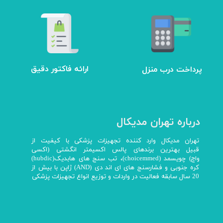
ارائه فاکتور دقیق
پرداخت درب منزل
درباره تهران مدیکال
تهران مدیکال وارد کننده تجهیزات پزشکی با کیفیت از
قبیل بهترین برندهای پالس اکسیمتر انگشتی (اکسی
واچ) چویسمد (choicemmed)، تب سنج های هابدیک(hubdic)
کره جنوبی و فشارسنج های ای اند دی (AND) ژاپن با بیش از
20 سال سابقه فعالیت در واردات و توزیع انواع تجهیزات پزشکی