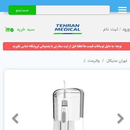
جستجو
حساب کاربری من
تغییر گذر واژه
سبد خرید
ورود
/
ثبت نام
۰
سفارشات
خروج از حساب کاربری
تهران مدیکال
واترجت
جرم گیر آبی واتر اسپلش (Watersplash) مدل 5105