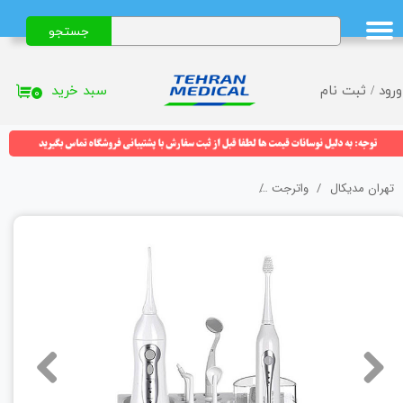
جستجو
حساب کاربری من
تغییر گذر واژه
سبد خرید
ورود
/
ثبت نام
۰
سفارشات
خروج از حساب کاربری
تهران مدیکال
واترجت
ست مسواک و جرم گیر آبی واتر اسپلش (Watersplash) مدل 5010