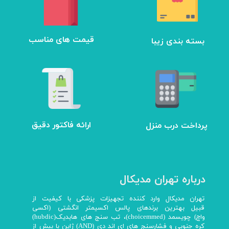
بسته بندی زیبا
​قیمت های مناسب
ارائه فاکتور دقیق
پرداخت درب منزل
درباره تهران مدیکال
تهران مدیکال وارد کننده تجهیزات پزشکی با کیفیت از
قبیل بهترین برندهای پالس اکسیمتر انگشتی (اکسی
واچ) چویسمد (choicemmed)، تب سنج های هابدیک(hubdic)
کره جنوبی و فشارسنج های ای اند دی (AND) ژاپن با بیش از