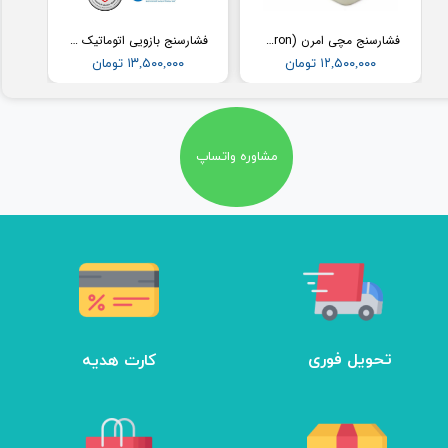
فشارسنج مچی امرن (Omron) مدل RS2
فشارسنج بازویی اتوماتیک با کاف پهن امرن (OMRON) مدل M3
۱۲,۵۰۰,۰۰۰ تومان
۱۳,۵۰۰,۰۰۰ تومان
مشاوره واتساپ
تحویل فوری
کارت هدیه