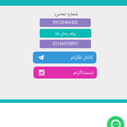
شماره تماس:
09120460420
پیام رسان بله
02166976897
کانال تلگرام
​​اینستاگرام