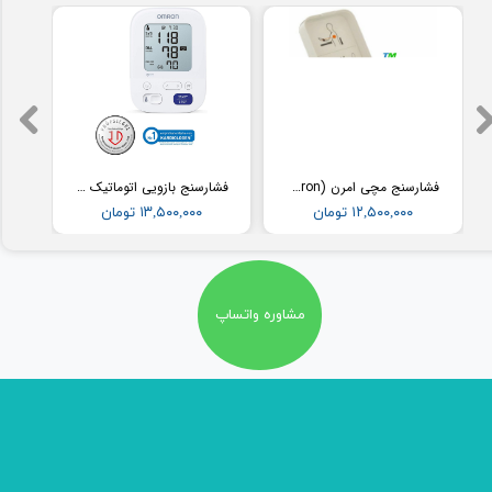
فشارسنج مچی امرن (Omron) مدل RS2
فشارسنج بازویی اتوماتیک با کاف پهن امرن (OMRON) مدل M3
۱۲,۵۰۰,۰۰۰ تومان
۱۳,۵۰۰,۰۰۰ تومان
مشاوره واتساپ