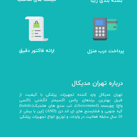
بسته بندی زیبا
★
★
★
★
★
ارائه فاکتور دقیق
پرداخت درب منزل
★
★
★
★
★
درباره تهران مدیکال
تهران مدیکال وارد کننده تجهیزات پزشکی با کیفیت از
قبیل بهترین برندهای پالس اکسیمتر انگشتی (اکسی
واچ) چویسمد (choicemmed)، تب سنج های هابدیک(hubdic)
کره جنوبی و فشارسنج های ای اند دی (AND) ژاپن با بیش از
20 سال سابقه فعالیت در واردات و توزیع انواع تجهیزات پزشکی