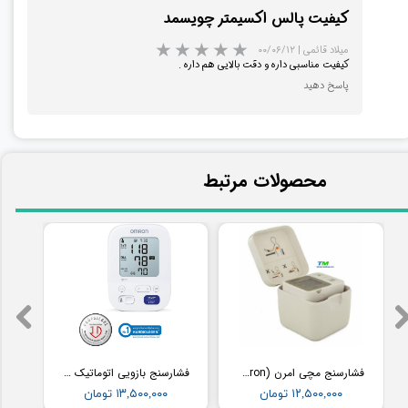
کیفیت پالس اکسیمتر چویسمد
میلاد قائمی
|
۰۰/۰۶/۱۲
کیفیت مناسبی داره و دقت بالایی هم داره .
★
★
★
★
★
پاسخ دهید
​محصولات مرتبط
★
★
★
★
★
فشارسنج مچی امرن (Omron) مدل RS2
فشارسنج بازویی اتوماتیک با کاف پهن امرن (OMRON) مدل M3
۱۲,۵۰۰,۰۰۰ تومان
۱۳,۵۰۰,۰۰۰ تومان