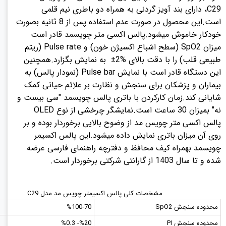
C29، دارای بند آویز گردنی به همراه دو باطری نیم قلمی
است.این محصول در صورت عدم استفاده پس از 8 ثانیه بصورت
خودکار خاموش میشود.پالس اکسی متر چویسمد قادر است
میزان SpO2 (سطح اشباع اکسیژن خون) و Pulse rate (ریتم
طبیعی قلب) را با دقت بالای %2± به نمایش بگزارد.همچنین
این دستگاه قادر است با نمایش Pulse bar (نمودار پالس) به
بیماران و پزشکان برای سنجش و نظارت بر علاِئم حیاتی کمک
شایانی کند.زمان کارکردن با باتری پالس چویسمد "سی بیست و
نه" بمیزان 30 ساعت است.نمایشگر چرخشی از نوع OLED
پالس اکسی متر چویس مد از وضوح بالایی برخوردار بوده و بر
روی آن میزان باتری نمایش داده میشود.این پالس اکسیمر
چویسمد بهمراه کیف محافظ و دفترچه راهنمای فارسی عرضه
شده و تا سال 1403 از گارانتی شرکتی برخوردار است.
مشخصات کلی پالس اکسیمتر چویس مد مدل C29
محدوده سنجش SpO2
%100-70
محدوده سنجش PI
%20- %0.3