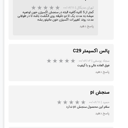
تهران مدیکال
|
۰۰/۰۷/۱۱
کمتر از 5 ثانیه کافیه البته در سنجش اکسیژن خون توصیه
میشه به مدت یک تا دو دقیقه روی انگشت باشه تا در طولانی
مدت روند تغییرات اکسیژن خون مانیتور بشه
پاسخ دهید
پالس اکسیمتر C29
★
★
سجاد یوسفی
|
۰۰/۰۶/۰۲
فوق العاده عالی و با کیفیت
پاسخ دهید
سنجش pi
حمید
|
۰۰/۰۶/۱۱
سلام این محصول سنجش pi ندارد
پاسخ دهید