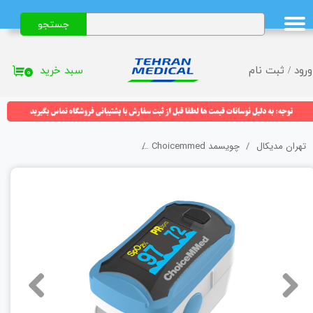
جستجو
حساب کاربری من
تغییر گذر واژه
سبد خرید
ورود
/
ثبت نام
۰
سفارشات
خروج از حساب کاربری
تهران مدیکال
چویسمد Choicemmed
پالس اکسیمتر چویس مد (Choicemmed) مدل C29