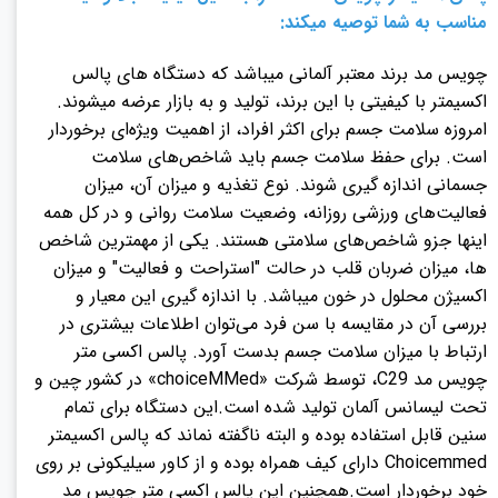
مناسب به شما توصیه میکند:
چویس مد برند معتبر آلمانی میباشد که دستگاه های پالس
اکسیمتر با کیفیتی با این برند، تولید و به بازار عرضه میشوند.
امروزه سلامت جسم برای اکثر افراد، از اهمیت ویژه‌ای برخوردار
است. برای حفظ سلامت جسم باید شاخص‌های سلامت
جسمانی اندازه ‌گیری شوند. نوع تغذیه و میزان آن، میزان
فعالیت‌های ورزشی روزانه، وضعیت سلامت روانی و در کل همه‌
اینها جزو شاخص‌های سلامتی هستند. یکی از مهمترین شاخص
ها، میزان ضربان قلب در حالت "استراحت و فعالیت" و میزان
اکسیژن محلول در خون میباشد. با اندازه‌ گیری این معیار و
بررسی آن در مقایسه با سن فرد می‌توان اطلاعات بیشتری در
ارتباط با میزان سلامت جسم بدست آورد. پالس اکسی متر
چویس مد C29، توسط شرکت «choiceMMed» در کشور چین و
تحت لیسانس آلمان تولید شده است.این دستگاه برای تمام
سنین قابل استفاده بوده و البته ناگفته نماند که پالس اکسیمتر
Choicemmed دارای کیف همراه بوده و از کاور سیلیکونی بر روی
خود برخوردار است.همچنین این پالس اکسی متر چویس مد