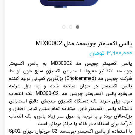
پالس اکسیمتر چویسمد مدل MD300C2
۳,۹۰۰,۰۰۰ تومان
پالس اکسیمتر چویس مد MD300C2 به پالس اکسیمتر
چویسمد C2 نیز معروف است.این اکسیژن سنج خون توسط
شرکت چویس مد (Choicemmed) بزرگترین کمپانی تولید کننده
پالس اکسیمتر در جهان ساخته شده و به بازار عرضه
می‌شود.پالس اکسی‌متر چویس مد MD300-C2 یک انتخاب
خوب برای خرید یک دستگاه اکسیژن سنجش دقیق است.
این
دستگاه پالس اکسیمتر قابل استفاده تمام سنین شامل اطفال و
بزرگسالان بوده و با توجه به طول عمر زیاد باتری، یک انتخاب
کارآمد برای استفاده‌ در خانه یا مراکز درمانی است.
با استفاده از پالس اکسیمتر چویسمد C2 می‌توان میزان SpO2