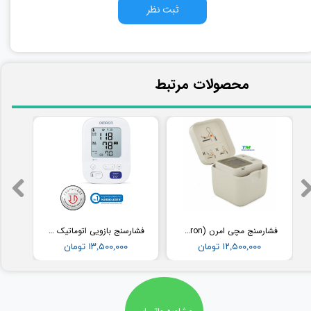
ثبت نظر
​محصولات مرتبط
فشارسنج مچی امرن (Omron) مدل RS2
فشارسنج بازویی اتوماتیک با کاف پهن امرن (OMRON) مدل M3
۱۲,۵۰۰,۰۰۰ تومان
۱۳,۵۰۰,۰۰۰ تومان