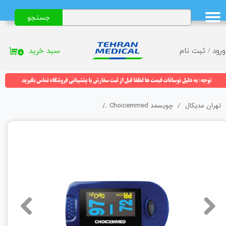
جستجو
حساب کاربری من
تغییر گذر واژه
سبد خرید
ورود
/
ثبت نام
۰
سفارشات
خروج از حساب کاربری
تهران مدیکال
چویسمد Choicemmed
پالس اکسیمتر چویسمد مدل MD300C2