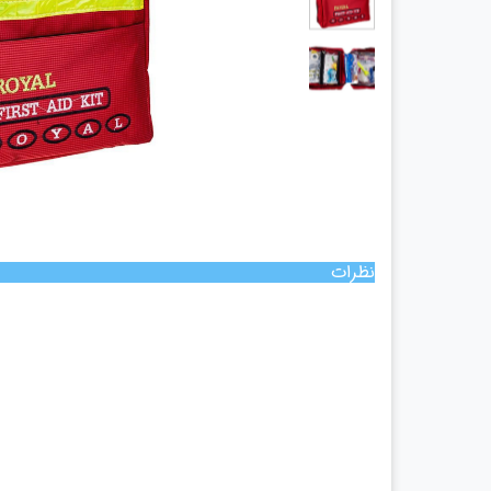
چراغ پیشانی
چراغ معاینه
سالپنژوگراف
فتال مانیتورینگ
شریان بند
چراغ قوه پزشکی
نگاتوسکوپ
جنین یاب
نظرات
تخت بیمارستانی
ویلچر
شیردوش برقی
دماسنج