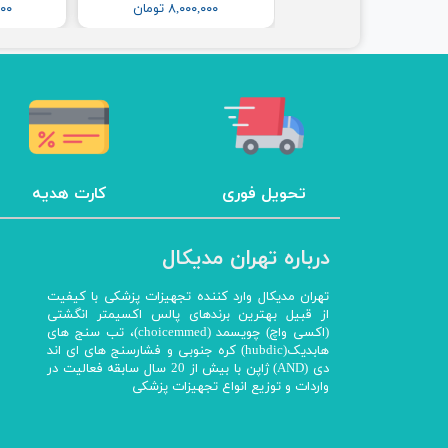
۳۶,۵۰۰,۰۰۰ تومان
۸,۰۰۰,۰۰۰ تومان
,۰۰۰
تحویل فوری
کارت هدیه
درباره تهران مدیکال
تهران مدیکال وارد کننده تجهیزات پزشکی با کیفیت
از قبیل بهترین برندهای پالس اکسیمتر انگشتی
(اکسی واچ) چویسمد (choicemmed)، تب سنج های
هابدیک(hubdic) کره جنوبی و فشارسنج های ای اند
دی (AND) ژاپن با بیش از 20 سال سابقه فعالیت در
واردات و توزیع انواع تجهیزات پزشکی