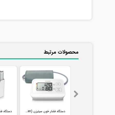
​محصولات مرتبط
فشارسنج بیمارستانی طرح جیوه ای ای اند دی (AND) مدل UM-102B (همراه پایه)
دستگاه فشار خون سیتیزن (Citizen) مدل CH304