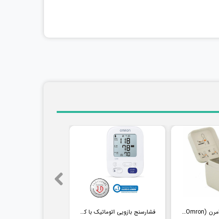
فشارسنج مچی امرن (Omron) مدل RS2
فشارسنج بازویی اتوماتیک با کاف پهن امرن (OMRON) مدل M3