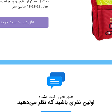
دستمال سه گوش، قیچی، پد چشمی، 
ابعاد : 28*22*12 سانتی متر
مزوگان
هایفو ویمکس
هیدرودرم
افزودن به سبد خرید
هیدروفیشیال
عینک ماساژور
ماسک صورت
لیفت و جوانسازی صورت
سوهان برقی
مانیکور
پدیکور
دستگاه ماسک ساز
میکرودرم
ابریژن
هنوز نظری ثبت نشده
اولین نفری باشید که نظر می‌دهید