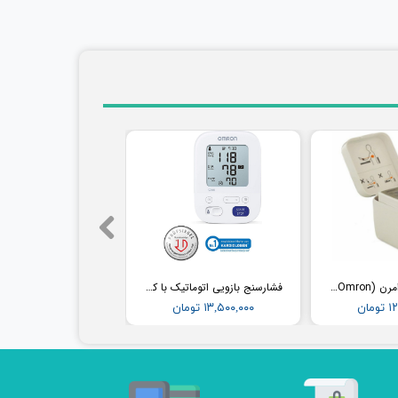
فشارسنج مچی امرن (Omron) مدل RS2
فشارسنج بازویی اتوماتیک با کاف پهن امرن (OMRON) مدل M3
مان
۱۳,۵۰۰,۰۰۰ تومان