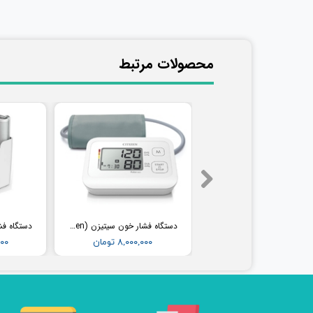
​محصولات مرتبط
فشارسنج بیمارستانی طرح جیوه ای ای اند دی (AND) مدل UM-102B (همراه پایه)
دستگاه فشار خون سیتیزن (Citizen) مدل CH304
۳۶,۵۰۰,۰۰۰ تومان
۸,۰۰۰,۰۰۰ تومان
,۰۰۰