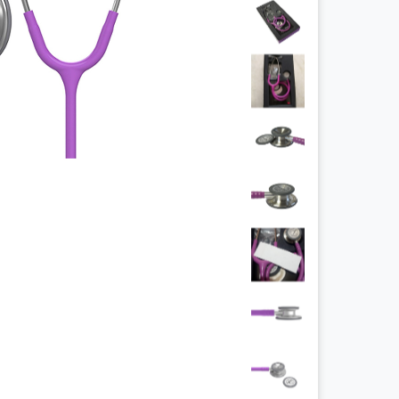
چراغ پیشانی
چراغ معاینه
سالپنژوگراف
فتال مانیتورینگ
شریان بند
چراغ قوه پزشکی
نگاتوسکوپ
جنین یاب
تخت بیمارستانی
ویلچر
شیردوش برقی
دماسنج