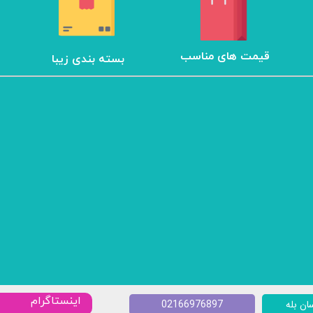
​قیمت های مناسب
بسته بندی زیبا
​​اینستاگرام
02166976897
ان بله