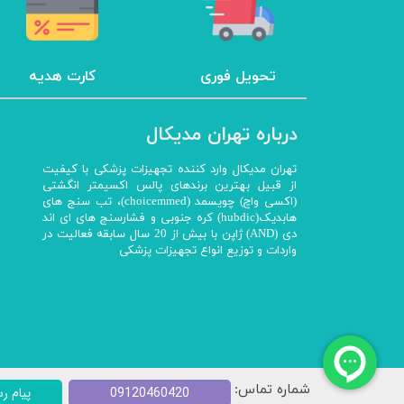
تحویل فوری
کارت هدیه
درباره تهران مدیکال
تهران مدیکال وارد کننده تجهیزات پزشکی با کیفیت
از قبیل بهترین برندهای پالس اکسیمتر انگشتی
(اکسی واچ) چویسمد (choicemmed)، تب سنج های
هابدیک(hubdic) کره جنوبی و فشارسنج های ای اند
دی (AND) ژاپن با بیش از 20 سال سابقه فعالیت در
واردات و توزیع انواع تجهیزات پزشکی
شماره تماس:
09120460420
پیام رس