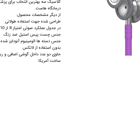
کلاسیک سه بهترین انتخاب برای پزش
درمانگاه هاست.
مزوگان
از دیگر مشخصات محصول:
هایفو ویمکس
طراحی شده جهت استفاده طولانی
هیدرودرم
در جدول عملکرد صوتی امتیاز 8 از 10
جنس چست پیس استیل ضد زنگ
هیدروفیشیال
جنس دسته ها الومینیوم آنودایز شده (آ
عینک ماساژور
بدون استفاده از لاتکس
ماسک صورت
حاوی دو عدد داخل گوشی اضافی و ریم 
ساخت آمریکا
لیفت و جوانسازی صورت
سوهان برقی
مانیکور
پدیکور
دستگاه ماسک ساز
میکرودرم
ابریژن