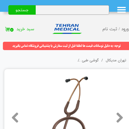
جستجو
حساب کاربری من
تغییر گذر واژه
سبد خرید
ورود
/
ثبت نام
۰
سفارشات
خروج از حساب کاربری
تهران مدیکال
گوشی طبی
گوشی لیتمن (Littmann) شکلاتی مسی 5809