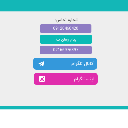
شماره تماس:
09120460420
پیام رسان بله
02166976897
کانال تلگرام
​​اینستاگرام