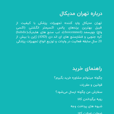
درباره تهران مدیکال
تهران مدیکال وارد کننده تجهیزات پزشکی با کیفیت از
قبیل بهترین برندهای پالس اکسیمتر انگشتی (اکسی
واچ) چویسمد (choicemmed)، تب سنج های هابدیک(hubdic)
کره جنوبی و فشارسنج های ای اند دی (AND) ژاپن با بیش از
20 سال سابقه فعالیت در واردات و توزیع انواع تجهیزات پزشکی
راهنمای خرید
چگونه میتوانم مشاوره خرید بگیرم؟
قوانین و مقررات
سفارش من چگونه ارسال می‌شود؟
رویه برگرداندن کالا
شیوه های پرداخت وجه
ضمانت اصالت کالا