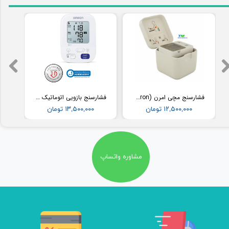
فشارسنج مچی امرن (Omron) مدل RS2
فشارسنج بازویی اتوماتیک با کاف پهن امرن (OMRON) مدل M3
۱۲,۵۰۰,۰۰۰ تومان
۱۳,۵۰۰,۰۰۰ تومان
مشاوره واتساپ