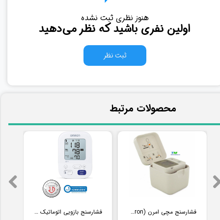
هنوز نظری ثبت نشده
اولین نفری باشید که نظر می‌دهید
ثبت نظر
​محصولات مرتبط
فشارسنج مچی امرن (Omron) مدل RS2
فشارسنج بازویی اتوماتیک با کاف پهن امرن (OMRON) مدل M3