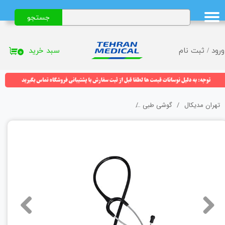
جستجو
حساب کاربری من
تغییر گذر واژه
سبد خرید
ورود
/
ثبت نام
۰
سفارشات
خروج از حساب کاربری
تهران مدیکال
گوشی طبی
گوشی پزشکی ریشتر (Reister) مدل Duplex 4200-01