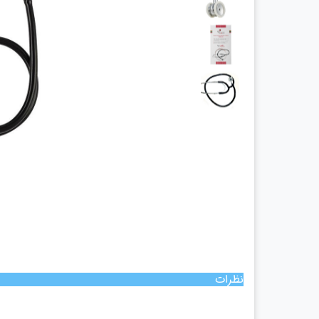
چراغ پیشانی
چراغ معاینه
سالپنژوگراف
فتال مانیتورینگ
شریان بند
چراغ قوه پزشکی
نگاتوسکوپ
جنین یاب
تخت بیمارستانی
ویلچر
شیردوش برقی
دماسنج
نظرات