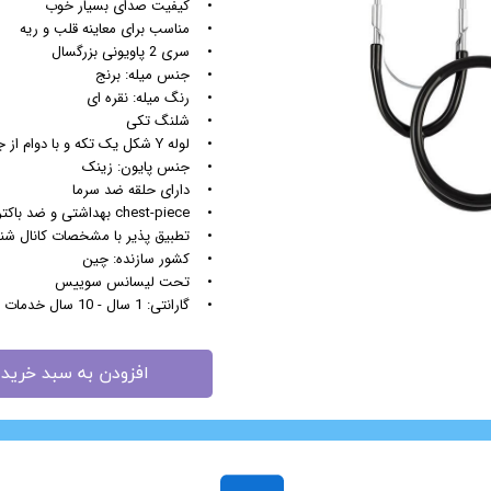
• کیفیت صدای بسیار خوب
• مناسب برای معاینه قلب و ریه
مزوگان
• سری 2 پاویونی بزرگسال
هایفو ویمکس
• جنس میله: برنج
هیدرودرم
• رنگ میله: نقره ای
• شلنگ تکی
هیدروفیشیال
• لوله Y شکل یک تکه و با دوام از جنس pvc
عینک ماساژور
• جنس پایون: زینک
ماسک صورت
• دارای حلقه ضد سرما
• chest-piece بهداشتی و ضد باکتری و میکروب
لیفت و جوانسازی صورت
• تطبیق پذیر با مشخصات کانال شنو
سوهان برقی
• کشور سازنده: چین
مانیکور
• تحت لیسانس سوییس
• گارانتی: 1 سال - 10 سال خدمات
پدیکور
دستگاه ماسک ساز
میکرودرم
افزودن به سبد خرید
ابریژن