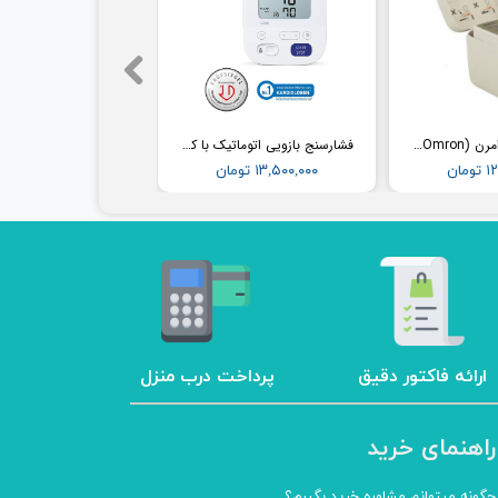
فشارسنج مچی امرن (Omron) مدل RS2
فشارسنج بازویی اتوماتیک با کاف پهن امرن (OMRON) مدل M3
مان
۱۳,۵۰۰,۰۰۰ تومان
ارائه فاکتور دقیق
پرداخت درب منزل
راهنمای خرید
چگونه میتوانم مشاوره خرید بگیرم؟