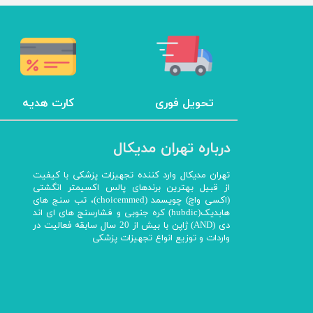
چراغ پیشانی
چراغ معاینه
سالپنژوگراف
فتال مانیتورینگ
شریان بند
تحویل فوری
کارت هدیه
چراغ قوه پزشکی
نگاتوسکوپ
درباره تهران مدیکال
جنین یاب
تخت بیمارستانی
تهران مدیکال وارد کننده تجهیزات پزشکی با کیفیت
از قبیل بهترین برندهای پالس اکسیمتر انگشتی
ویلچر
(اکسی واچ) چویسمد (choicemmed)، تب سنج های
هابدیک(hubdic) کره جنوبی و فشارسنج های ای اند
شیردوش برقی
دی (AND) ژاپن با بیش از 20 سال سابقه فعالیت در
دماسنج
واردات و توزیع انواع تجهیزات پزشکی