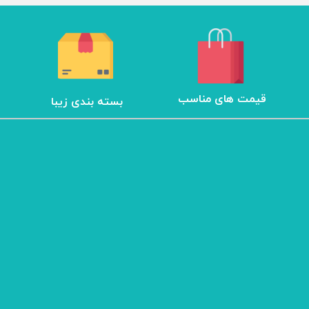
مزوگان
هایفو ویمکس
هیدرودرم
هیدروفیشیال
عینک ماساژور
​قیمت های مناسب
بسته بندی زیبا
ماسک صورت
لیفت و جوانسازی صورت
سوهان برقی
مانیکور
پدیکور
دستگاه ماسک ساز
میکرودرم
ابریژن