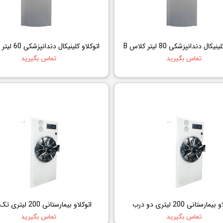
مزوگان
هایفو ویمکس
هیدرودرم
یکال دندانپزشکی 80 لیتر کلاس B
اتوکلاو کلینیکال دندانپزشکی 60 لیتر کلاس B
هیدروفیشیال
تماس بگیرید
تماس بگیرید
عینک ماساژور
ماسک صورت
لیفت و جوانسازی صورت
سوهان برقی
مانیکور
پدیکور
دستگاه ماسک ساز
میکرودرم
ابریژن
یمارستانی 200 لیتری دو درب
اتوکلاو بیمارستانی 200 لیتری تک درب
تماس بگیرید
تماس بگیرید