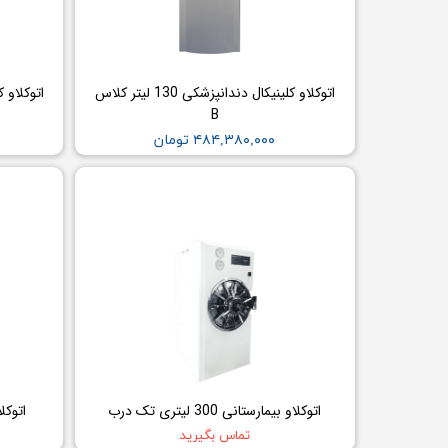
چراغ پیشانی
چراغ معاینه
سالپنژوگراف
اتوکلاو کلینیکال دندانپزشکی 130 لیتر کلاس
اتوکلاو کلین
فتال مانیتورینگ
B
شریان بند
۴۸۴,۳۸۰,۰۰۰ تومان
چراغ قوه پزشکی
نگاتوسکوپ
جنین یاب
تخت بیمارستانی
ویلچر
شیردوش برقی
دماسنج
اتوکلاو بیمارستانی 300 لیتری تک درب
اتوکلاو ب
تماس بگیرید