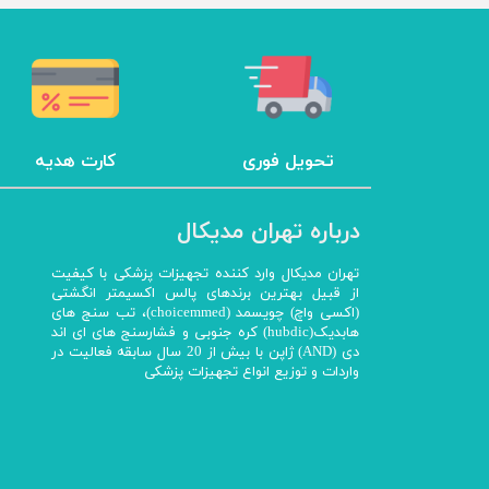
چراغ پیشانی
چراغ معاینه
سالپنژوگراف
فتال مانیتورینگ
شریان بند
تحویل فوری
کارت هدیه
چراغ قوه پزشکی
نگاتوسکوپ
درباره تهران مدیکال
جنین یاب
تخت بیمارستانی
تهران مدیکال وارد کننده تجهیزات پزشکی با کیفیت
از قبیل بهترین برندهای پالس اکسیمتر انگشتی
ویلچر
(اکسی واچ) چویسمد (choicemmed)، تب سنج های
هابدیک(hubdic) کره جنوبی و فشارسنج های ای اند
شیردوش برقی
دی (AND) ژاپن با بیش از 20 سال سابقه فعالیت در
دماسنج
واردات و توزیع انواع تجهیزات پزشکی