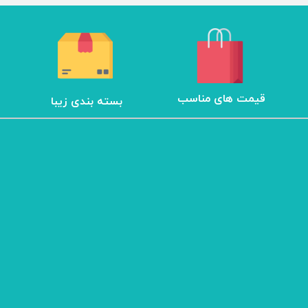
مزوگان
هایفو ویمکس
هیدرودرم
هیدروفیشیال
عینک ماساژور
​قیمت های مناسب
بسته بندی زیبا
ماسک صورت
لیفت و جوانسازی صورت
سوهان برقی
مانیکور
پدیکور
دستگاه ماسک ساز
میکرودرم
ابریژن