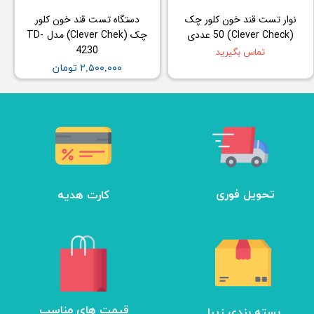
نوار تست قند خون کلور چک
دستگاه تست قند خون کلور
(Clever Check) 50 عددی
چک (Clever Chek) مدل TD-
4230
تماس بگیرید
۲,۵۰۰,۰۰۰ تومان
تحویل فوری
کارت هدیه
بسته بندی زیبا
​قیمت های مناسب